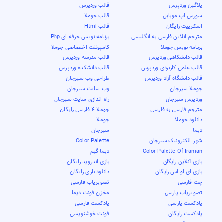
پلاگین وردپرس
قالب وردپرس
سورس اپ موبایل
قالب جوملا
اسکریپت رایگان
قالب Html
مترجم انلاین فارسی به انگلیسی
برنامه نویس حرفه ای Php
برنامه نویس جوملا
کامپوننت اختصاصی جوملا
قالب دانشگاهی وردپرس
قالب مدرسه وردپرس
قالب علمی کاربردی وردپرس
قالب دانشکده وردپرس
قالب دانشگاه آزاد وردپرس
طراحی وب سیرجان
جوملا سیرجان
وب سایت سیرجان
وردپرس سیرجان
راه اندازی سایت سیرجان
مترجم فارسی به فارسی
جوملا 4 فارسی رایگان
دانلود جوملا
جوملا
دیما
سیرجان
شهر الکترونیک سیرجان
Color Palette
Color Palette Of Iranian
دیما گیم
بازی آنلاین رایگان
بازی اندروید رایگان
بازی ای او اس رایگان
دانلود بازی رایگان
چت فارسی
تصویریاب فارسی
تصویریاب پارسی
مخزن فونت دیما
پادکست پارسی
پادکست فارسی
پادکست رایگان
فونت خوشنویسی