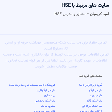
سایت های مرتبط با HSE
امید کریمیان – مشاور و مدرس HSE
تمامی حقوق برای وب سایت شبکه متخصصین بهداشت حرفه ای و ایمنی
کار محفوظ است.
تمامی اطلاعات موجود در سایت توسط کاربران بارگذاری شده است و صحت
اطلاعات بر عهده کاربران می باشد. لطفا قبل از هر گونه فعالیت تجاری از
صحت اطلاعات مطمئن شوید.
سایت های گروه دیما
گروه نرم افزاری دیما
فروشگاه قالب سیستم های مدیریت محتوا
طراحی لوگو
طراحی لوگوتایپ
طراحی برند
برند سازی
بک لینک فالو
بک لینک تخصصی
بک لینک حرفه ای
سئوی سایت
ارتقای سئوی سایت
قالب مجلس جوملا