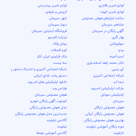
لوازم تحریر فانتزی
لوازم تحریر پینترستی
لوازم تحریر کیوت
کرومی و ملودی
ساخت ابزارهای هوش مصنوعی
شهر سیرجان
مشاهیر سیرجان
دیوار سیرجان
آگهی رایگان در سیرجان
فروشگاه اینترنتی سیرجان
بهار اگری
نیترات کلسیم
سولوپتاس
روغن ولک
بردو
اوره فسفات
اسیدآمینه
بلک فرایدی ایران انکر
دکتر محمد زاهد اسفندیاری
سه بیست
آی رسپی
شبکه اجتماعی آشپزی و اشتراک دستور پخت
شبکه اجتماعی آشپزی
دستور پخت غذای ایرانی
دیما اپ
دانلود اپلیکیشن های اندروید
مارکت اپلیکیشن اندروید
طراحی وب
اپلیکیشن موبایل
هوش مصنوعی سیرجان
سیرجان
اتوموب آگهی رایگان خودرو
هوش مصنوعی رایگان
مدل هوش مصنوعی رایگان
هوش مصنوعی رایگان ایرانی
جدیدترین مدل هوش مصنوعی رایگان
بهترین هوش مصنوعی رایگان
آکادمی تیلویند
دوره رایگان آموزشی تیلویند
تیلویند
تایلویند
آکادمی آموزشی جوملا