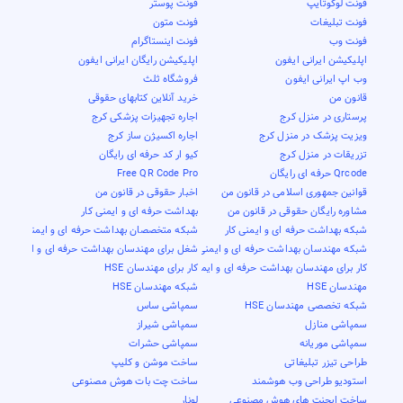
فونت لوگوتایپ
فونت پوستر
فونت تبلیغات
فونت متون
فونت وب
فونت اینستاگرام
اپلیکیشن ایرانی ایفون
اپلیکیشن رایگان ایرانی ایفون
وب اپ ایرانی ایفون
فروشگاه ثلث
قانون من
خرید آنلاین کتابهای حقوقی
پرستاری در منزل کرج
اجاره تجهیزات پزشکی کرج
ویزیت پزشک در منزل کرج
اجاره اکسیژن ساز کرج
تزریقات در منزل کرج
کیو ار کد حرفه ای رایگان
Qrcode حرفه ای رایگان
Free QR Code Pro
قوانین جمهوری اسلامی در قانون من
اخبار حقوقی در قانون من
مشاوره رایگان حقوقی در قانون من
بهداشت حرفه ای و ایمنی کار
شبکه بهداشت حرفه ای و ایمنی کار
شبکه متخصصان بهداشت حرفه ای و ایمنی کار
شبکه مهندسان بهداشت حرفه ای و ایمنی کار
شغل برای مهندسان بهداشت حرفه ای و ایمنی کار
کار برای مهندسان بهداشت حرفه ای و ایمنی کار
کار برای مهندسان HSE
مهندسان HSE
شبکه مهندسان HSE
شبکه تخصصی مهندسان HSE
سمپاشی ساس
سمپاشی منازل
سمپاشی شیراز
سمپاشی موریانه
سمپاشی حشرات
طراحی تیزر تبلیغاتی
ساخت موشن و کلیپ
استودیو طراحی وب هوشمند
ساخت چت بات هوش مصنوعی
ساخت ایجنت های هوش مصنوعی
لونار