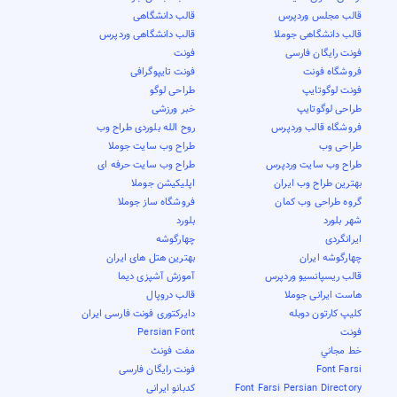
قالب مجلس وردپرس
قالب دانشگاهی
قالب دانشگاهی جوملا
قالب دانشگاهی وردپرس
فونت رایگان فارسی
فونت
فروشگاه فونت
فونت تایپوگرافی
فونت لوگوتایپ
طراحی لوگو
طراحی لوگوتایپ
خبر ورزشی
فروشگاه قالب وردپرس
روح الله بلوردی طراح وب
طراحی وب
طراح وب سایت جوملا
طراح وب سایت وردپرس
طراح وب سایت حرفه ای
بهترین طراح وب ایران
اپلیکیشن جوملا
گروه طراحی وب کمان
فروشگاه ساز جوملا
شهر بلورد
بلورد
ایرانگردی
چهارگوشه
چهارگوشه ایران
بهترین هتل های ایران
قالب ریسپانسیو وردپرس
آموزش آشپزی دیما
هاست ایرانی جوملا
قالب دروپال
کلیپ کارتون دوبله
دایرکتوری فونت فارسی ایران
فونت
Persian Font
خط مجاني
مفت فونٹ
Font Farsi
فونت رایگان فارسی
Font Farsi Persian Directory
کدبانو ایرانی