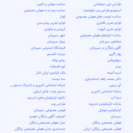
طراحی تیزر تبلیغاتی
ساخت موشن و کلیپ
استودیو طراحی وب هوشمند
ساخت چت بات هوش مصنوعی
ساخت ایجنت های هوش مصنوعی
لونار
لوازم تحریر فانتزی
لوازم تحریر پینترستی
لوازم تحریر کیوت
کرومی و ملودی
ساخت ابزارهای هوش مصنوعی
شهر سیرجان
مشاهیر سیرجان
دیوار سیرجان
آگهی رایگان در سیرجان
فروشگاه اینترنتی سیرجان
بهار اگری
نیترات کلسیم
سولوپتاس
روغن ولک
بردو
اوره فسفات
اسیدآمینه
بلک فرایدی ایران انکر
دکتر محمد زاهد اسفندیاری
سه بیست
آی رسپی
شبکه اجتماعی آشپزی و اشتراک دستور پخت
شبکه اجتماعی آشپزی
دستور پخت غذای ایرانی
دیما اپ
دانلود اپلیکیشن های اندروید
مارکت اپلیکیشن اندروید
طراحی وب
اپلیکیشن موبایل
هوش مصنوعی سیرجان
سیرجان
اتوموب آگهی رایگان خودرو
هوش مصنوعی رایگان
مدل هوش مصنوعی رایگان
هوش مصنوعی رایگان ایرانی
جدیدترین مدل هوش مصنوعی رایگان