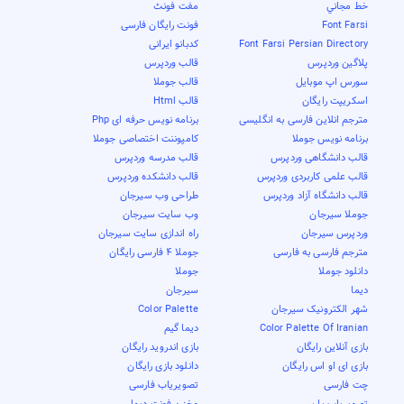
خط مجاني
مفت فونٹ
Font Farsi
فونت رایگان فارسی
Font Farsi Persian Directory
کدبانو ایرانی
پلاگین وردپرس
قالب وردپرس
سورس اپ موبایل
قالب جوملا
اسکریپت رایگان
قالب Html
مترجم انلاین فارسی به انگلیسی
برنامه نویس حرفه ای Php
برنامه نویس جوملا
کامپوننت اختصاصی جوملا
قالب دانشگاهی وردپرس
قالب مدرسه وردپرس
قالب علمی کاربردی وردپرس
قالب دانشکده وردپرس
قالب دانشگاه آزاد وردپرس
طراحی وب سیرجان
جوملا سیرجان
وب سایت سیرجان
وردپرس سیرجان
راه اندازی سایت سیرجان
مترجم فارسی به فارسی
جوملا 4 فارسی رایگان
دانلود جوملا
جوملا
دیما
سیرجان
شهر الکترونیک سیرجان
Color Palette
Color Palette Of Iranian
دیما گیم
بازی آنلاین رایگان
بازی اندروید رایگان
بازی ای او اس رایگان
دانلود بازی رایگان
چت فارسی
تصویریاب فارسی
تصویریاب پارسی
مخزن فونت دیما