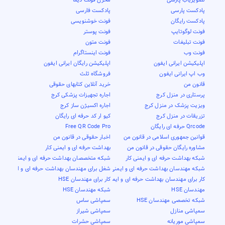
پادکست پارسی
پادکست فارسی
پادکست رایگان
فونت خوشنویسی
فونت لوگوتایپ
فونت پوستر
فونت تبلیغات
فونت متون
فونت وب
فونت اینستاگرام
اپلیکیشن ایرانی ایفون
اپلیکیشن رایگان ایرانی ایفون
وب اپ ایرانی ایفون
فروشگاه ثلث
قانون من
خرید آنلاین کتابهای حقوقی
پرستاری در منزل کرج
اجاره تجهیزات پزشکی کرج
ویزیت پزشک در منزل کرج
اجاره اکسیژن ساز کرج
تزریقات در منزل کرج
کیو ار کد حرفه ای رایگان
Qrcode حرفه ای رایگان
Free QR Code Pro
قوانین جمهوری اسلامی در قانون من
اخبار حقوقی در قانون من
مشاوره رایگان حقوقی در قانون من
بهداشت حرفه ای و ایمنی کار
شبکه بهداشت حرفه ای و ایمنی کار
شبکه متخصصان بهداشت حرفه ای و ایمنی کار
شبکه مهندسان بهداشت حرفه ای و ایمنی کار
شغل برای مهندسان بهداشت حرفه ای و ایمنی کار
کار برای مهندسان بهداشت حرفه ای و ایمنی کار
کار برای مهندسان HSE
مهندسان HSE
شبکه مهندسان HSE
شبکه تخصصی مهندسان HSE
سمپاشی ساس
سمپاشی منازل
سمپاشی شیراز
سمپاشی موریانه
سمپاشی حشرات