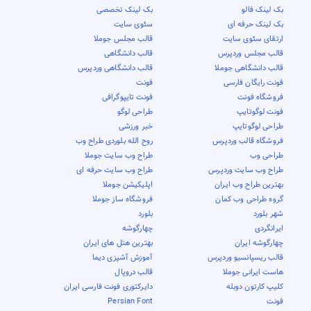
بک لینک فالو
بک لینک تخصصی
بک لینک حرفه ای
سئوی سایت
ارتقای سئوی سایت
قالب مجلس جوملا
قالب مجلس وردپرس
قالب دانشگاهی
قالب دانشگاهی جوملا
قالب دانشگاهی وردپرس
فونت رایگان فارسی
فونت
فروشگاه فونت
فونت تایپوگرافی
فونت لوگوتایپ
طراحی لوگو
طراحی لوگوتایپ
خبر ورزشی
فروشگاه قالب وردپرس
روح الله بلوردی طراح وب
طراحی وب
طراح وب سایت جوملا
طراح وب سایت وردپرس
طراح وب سایت حرفه ای
بهترین طراح وب ایران
اپلیکیشن جوملا
گروه طراحی وب کمان
فروشگاه ساز جوملا
شهر بلورد
بلورد
ایرانگردی
چهارگوشه
چهارگوشه ایران
بهترین هتل های ایران
قالب ریسپانسیو وردپرس
آموزش آشپزی دیما
هاست ایرانی جوملا
قالب دروپال
کلیپ کارتون دوبله
دایرکتوری فونت فارسی ایران
فونت
Persian Font