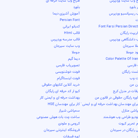
ح وب سایت وردپرس
طراح وب سایت حرفه ای
بلورد
بلورد
ب ریسپانسیو وردپرس
آموزش آشپزی دیما
ت
Persian Font
Font Farsi Persian Direc
کدبانو ایرانی
ریپت رایگان
قالب Html
ب دانشگاهی وردپرس
قالب مدرسه وردپرس
لا سیرجان
وب سایت سیرجان
ود جوملا
جوملا
Color Palette Of Ira
دیما گیم
فارسی
تصویریاب فارسی
کست رایگان
فونت خوشنویسی
ت وب
فونت اینستاگرام
ون من
خرید آنلاین کتابهای حقوقی
قات در منزل کرج
کیو ار کد حرفه ای رایگان
ره رایگان حقوقی در قانون من
بهداشت حرفه ای و ایمنی کار
برای مهندسان بهداشت حرفه ای و ایمنی کار
کار برای مهندسان HSE
اشی منازل
سمپاشی شیراز
ودیو طراحی وب هوشمند
ساخت چت بات هوش مصنوعی
م تحریر کیوت
کرومی و ملودی
 رایگان در سیرجان
فروشگاه اینترنتی سیرجان
اوره فسفات