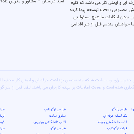
امید کریمیان – مشاور و مدرس HSE
شت حرفه ای و ایمنی کار می باشد که کلیه
خدمات خود را بصورت رایگان انجام می دهد٬‌این وب سایت با کمک هوش مصنوعی qwen توسعه پیدا کرده
گان بودن امکانات ما هیچ مسئولیتی
شما خواهش مندیم قبل از هر اقدامی
 حقوق برای وب سایت شبکه متخصصین بهداشت حرفه ای و ایمنی کار محفوظ 
گذاری شده است و صحت اطلاعات بر عهده کاربران می باشد. لطفا قبل از هر گ
ا
طراحی لوگو
طراحی لوگوتایپ
طراح
بک لینک حرفه ای
سئوی سایت
ارت
قالب دانشگاهی جوملا
قالب دانشگاهی وردپرس
فونت
فونت لوگوتایپ
طراحی لوگو
طرا