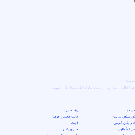
است.
ونه فعالیت تجاری از صحت اطلاعات مطمئن شوید.
ی برند
برند سازی
قای سئوی سایت
قالب مجلس جوملا
 رایگان فارسی
فونت
حی لوگوتایپ
خبر ورزشی