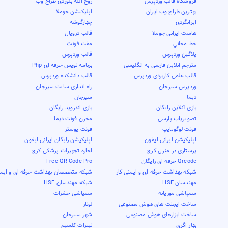
فروشگاه قالب وردپرس
روح الله بلوردی طراح وب
بهترین طراح وب ایران
اپلیکیشن جوملا
ایرانگردی
چهارگوشه
هاست ایرانی جوملا
قالب دروپال
خط مجاني
مفت فونٹ
پلاگین وردپرس
قالب وردپرس
مترجم انلاین فارسی به انگلیسی
برنامه نویس حرفه ای Php
قالب علمی کاربردی وردپرس
قالب دانشکده وردپرس
وردپرس سیرجان
راه اندازی سایت سیرجان
دیما
سیرجان
بازی آنلاین رایگان
بازی اندروید رایگان
تصویریاب پارسی
مخزن فونت دیما
فونت لوگوتایپ
فونت پوستر
اپلیکیشن ایرانی ایفون
اپلیکیشن رایگان ایرانی ایفون
پرستاری در منزل کرج
اجاره تجهیزات پزشکی کرج
Qrcode حرفه ای رایگان
Free QR Code Pro
شبکه بهداشت حرفه ای و ایمنی کار
شبکه متخصصان بهداشت حرفه ای و ایمن
مهندسان HSE
شبکه مهندسان HSE
سمپاشی موریانه
سمپاشی حشرات
ساخت ایجنت های هوش مصنوعی
لونار
ساخت ابزارهای هوش مصنوعی
شهر سیرجان
بهار اگری
نیترات کلسیم