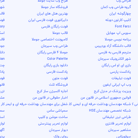
طراحی وب
طراح وب سایت جوملا
طرا
گروه طراحی وب کمان
فروشگاه ساز جوملا
شهر 
چهارگوشه ایران
بهترین هتل های ایران
قال
کلیپ کارتون دوبله
دایرکتوری فونت فارسی ایران
فون
Font Farsi
فونت رایگان فارسی
tory
سورس اپ موبایل
قالب جوملا
اسک
برنامه نویس جوملا
کامپوننت اختصاصی جوملا
قال
قالب دانشگاه آزاد وردپرس
طراحی وب سیرجان
جوم
مترجم فارسی به فارسی
جوملا 4 فارسی رایگان
دانل
شهر الکترونیک سیرجان
Color Palette
nian
بازی ای او اس رایگان
دانلود بازی رایگان
چت 
پادکست پارسی
پادکست فارسی
پاد
فونت تبلیغات
فونت متون
فون
وب اپ ایرانی ایفون
فروشگاه ثلث
قان
ویزیت پزشک در منزل کرج
اجاره اکسیژن ساز کرج
تزری
قوانین جمهوری اسلامی در قانون من
اخبار حقوقی در قانون من
مشاو
ی کار
شبکه مهندسان بهداشت حرفه ای و ایمنی کار
شغل برای مهندسان بهداشت حرفه ای و ایمنی کار
کار 
شبکه تخصصی مهندسان HSE
سمپاشی ساس
سمپ
طراحی تیزر تبلیغاتی
ساخت موشن و کلیپ
است
لوازم تحریر فانتزی
لوازم تحریر پینترستی
لواز
مشاهیر سیرجان
دیوار سیرجان
آگهی
سولوپتاس
روغن ولک
بردو