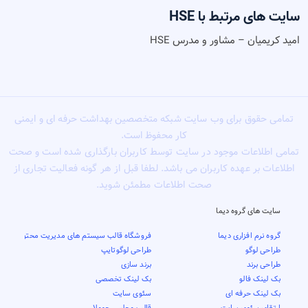
سایت های مرتبط با HSE
امید کریمیان – مشاور و مدرس HSE
تمامی حقوق برای وب سایت شبکه متخصصین بهداشت حرفه ای و ایمنی
کار محفوظ است.
تمامی اطلاعات موجود در سایت توسط کاربران بارگذاری شده است و صحت
اطلاعات بر عهده کاربران می باشد. لطفا قبل از هر گونه فعالیت تجاری از
صحت اطلاعات مطمئن شوید.
سایت های گروه دیما
گروه نرم افزاری دیما
فروشگاه قالب سیستم های مدیریت محتوا
طراحی لوگو
طراحی لوگوتایپ
طراحی برند
برند سازی
بک لینک فالو
بک لینک تخصصی
بک لینک حرفه ای
سئوی سایت
ارتقای سئوی سایت
قالب مجلس جوملا