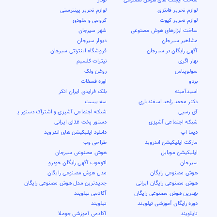
لوازم تحریر فانتزی
لوازم تحریر پینترستی
لوازم تحریر کیوت
کرومی و ملودی
ساخت ابزارهای هوش مصنوعی
شهر سیرجان
مشاهیر سیرجان
دیوار سیرجان
آگهی رایگان در سیرجان
فروشگاه اینترنتی سیرجان
بهار اگری
نیترات کلسیم
سولوپتاس
روغن ولک
بردو
اوره فسفات
اسیدآمینه
بلک فرایدی ایران انکر
دکتر محمد زاهد اسفندیاری
سه بیست
آی رسپی
شبکه اجتماعی آشپزی و اشتراک دستور پخت
شبکه اجتماعی آشپزی
دستور پخت غذای ایرانی
دیما اپ
دانلود اپلیکیشن های اندروید
مارکت اپلیکیشن اندروید
طراحی وب
اپلیکیشن موبایل
هوش مصنوعی سیرجان
سیرجان
اتوموب آگهی رایگان خودرو
هوش مصنوعی رایگان
مدل هوش مصنوعی رایگان
هوش مصنوعی رایگان ایرانی
جدیدترین مدل هوش مصنوعی رایگان
بهترین هوش مصنوعی رایگان
آکادمی تیلویند
دوره رایگان آموزشی تیلویند
تیلویند
تایلویند
آکادمی آموزشی جوملا