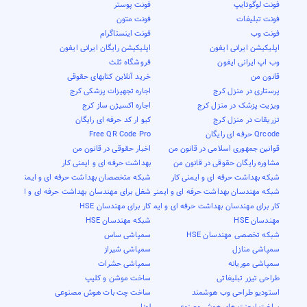
فونت لوگوتایپ
فونت پوستر
فونت تبلیغات
فونت متون
فونت وب
فونت اینستاگرام
اپلیکیشن ایرانی ایفون
اپلیکیشن رایگان ایرانی ایفون
وب اپ ایرانی ایفون
فروشگاه ثلث
قانون من
خرید آنلاین کتابهای حقوقی
پرستاری در منزل کرج
اجاره تجهیزات پزشکی کرج
ویزیت پزشک در منزل کرج
اجاره اکسیژن ساز کرج
تزریقات در منزل کرج
کیو ار کد حرفه ای رایگان
Qrcode حرفه ای رایگان
Free QR Code Pro
قوانین جمهوری اسلامی در قانون من
اخبار حقوقی در قانون من
مشاوره رایگان حقوقی در قانون من
بهداشت حرفه ای و ایمنی کار
شبکه بهداشت حرفه ای و ایمنی کار
شبکه متخصصان بهداشت حرفه ای و ایمنی کار
شبکه مهندسان بهداشت حرفه ای و ایمنی کار
شغل برای مهندسان بهداشت حرفه ای و ایمنی کار
کار برای مهندسان بهداشت حرفه ای و ایمنی کار
کار برای مهندسان HSE
مهندسان HSE
شبکه مهندسان HSE
شبکه تخصصی مهندسان HSE
سمپاشی ساس
سمپاشی منازل
سمپاشی شیراز
سمپاشی موریانه
سمپاشی حشرات
طراحی تیزر تبلیغاتی
ساخت موشن و کلیپ
استودیو طراحی وب هوشمند
ساخت چت بات هوش مصنوعی
ساخت ایجنت های هوش مصنوعی
لونار