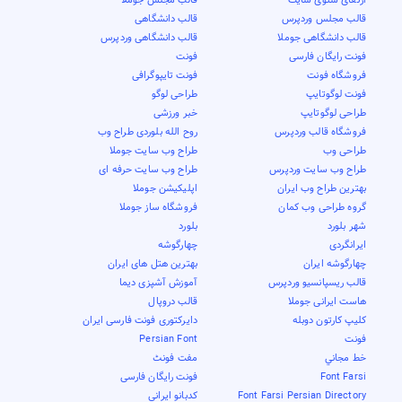
قالب مجلس وردپرس
قالب دانشگاهی
قالب دانشگاهی جوملا
قالب دانشگاهی وردپرس
فونت رایگان فارسی
فونت
فروشگاه فونت
فونت تایپوگرافی
فونت لوگوتایپ
طراحی لوگو
طراحی لوگوتایپ
خبر ورزشی
فروشگاه قالب وردپرس
روح الله بلوردی طراح وب
طراحی وب
طراح وب سایت جوملا
طراح وب سایت وردپرس
طراح وب سایت حرفه ای
بهترین طراح وب ایران
اپلیکیشن جوملا
گروه طراحی وب کمان
فروشگاه ساز جوملا
شهر بلورد
بلورد
ایرانگردی
چهارگوشه
چهارگوشه ایران
بهترین هتل های ایران
قالب ریسپانسیو وردپرس
آموزش آشپزی دیما
هاست ایرانی جوملا
قالب دروپال
کلیپ کارتون دوبله
دایرکتوری فونت فارسی ایران
فونت
Persian Font
خط مجاني
مفت فونٹ
Font Farsi
فونت رایگان فارسی
Font Farsi Persian Directory
کدبانو ایرانی