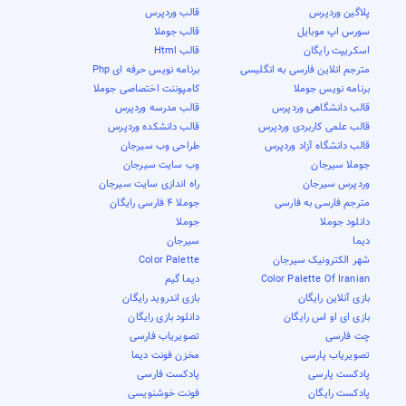
پلاگین وردپرس
قالب وردپرس
سورس اپ موبایل
قالب جوملا
اسکریپت رایگان
قالب Html
مترجم انلاین فارسی به انگلیسی
برنامه نویس حرفه ای Php
برنامه نویس جوملا
کامپوننت اختصاصی جوملا
قالب دانشگاهی وردپرس
قالب مدرسه وردپرس
قالب علمی کاربردی وردپرس
قالب دانشکده وردپرس
قالب دانشگاه آزاد وردپرس
طراحی وب سیرجان
جوملا سیرجان
وب سایت سیرجان
وردپرس سیرجان
راه اندازی سایت سیرجان
مترجم فارسی به فارسی
جوملا 4 فارسی رایگان
دانلود جوملا
جوملا
دیما
سیرجان
شهر الکترونیک سیرجان
Color Palette
Color Palette Of Iranian
دیما گیم
بازی آنلاین رایگان
بازی اندروید رایگان
بازی ای او اس رایگان
دانلود بازی رایگان
چت فارسی
تصویریاب فارسی
تصویریاب پارسی
مخزن فونت دیما
پادکست پارسی
پادکست فارسی
پادکست رایگان
فونت خوشنویسی