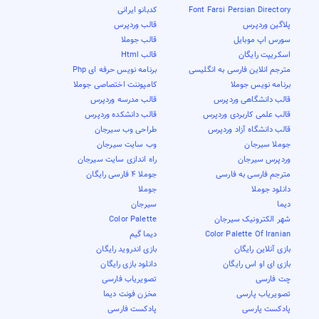
Font Farsi Persian Directory
کدبانو ایرانی
پلاگین وردپرس
قالب وردپرس
سورس اپ موبایل
قالب جوملا
اسکریپت رایگان
قالب Html
مترجم انلاین فارسی به انگلیسی
برنامه نویس حرفه ای Php
برنامه نویس جوملا
کامپوننت اختصاصی جوملا
قالب دانشگاهی وردپرس
قالب مدرسه وردپرس
قالب علمی کاربردی وردپرس
قالب دانشکده وردپرس
قالب دانشگاه آزاد وردپرس
طراحی وب سیرجان
جوملا سیرجان
وب سایت سیرجان
وردپرس سیرجان
راه اندازی سایت سیرجان
مترجم فارسی به فارسی
جوملا 4 فارسی رایگان
دانلود جوملا
جوملا
دیما
سیرجان
شهر الکترونیک سیرجان
Color Palette
Color Palette Of Iranian
دیما گیم
بازی آنلاین رایگان
بازی اندروید رایگان
بازی ای او اس رایگان
دانلود بازی رایگان
چت فارسی
تصویریاب فارسی
تصویریاب پارسی
مخزن فونت دیما
پادکست پارسی
پادکست فارسی