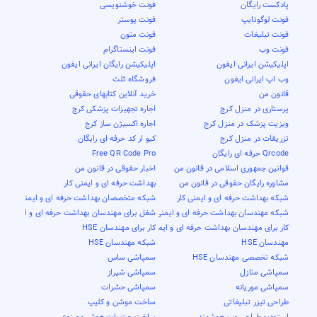
پادکست رایگان
فونت خوشنویسی
فونت لوگوتایپ
فونت پوستر
فونت تبلیغات
فونت متون
فونت وب
فونت اینستاگرام
اپلیکیشن ایرانی ایفون
اپلیکیشن رایگان ایرانی ایفون
وب اپ ایرانی ایفون
فروشگاه ثلث
قانون من
خرید آنلاین کتابهای حقوقی
پرستاری در منزل کرج
اجاره تجهیزات پزشکی کرج
ویزیت پزشک در منزل کرج
اجاره اکسیژن ساز کرج
تزریقات در منزل کرج
کیو ار کد حرفه ای رایگان
Qrcode حرفه ای رایگان
Free QR Code Pro
قوانین جمهوری اسلامی در قانون من
اخبار حقوقی در قانون من
مشاوره رایگان حقوقی در قانون من
بهداشت حرفه ای و ایمنی کار
شبکه بهداشت حرفه ای و ایمنی کار
شبکه متخصصان بهداشت حرفه ای و ایمنی کار
شبکه مهندسان بهداشت حرفه ای و ایمنی کار
شغل برای مهندسان بهداشت حرفه ای و ایمنی کار
کار برای مهندسان بهداشت حرفه ای و ایمنی کار
کار برای مهندسان HSE
مهندسان HSE
شبکه مهندسان HSE
شبکه تخصصی مهندسان HSE
سمپاشی ساس
سمپاشی منازل
سمپاشی شیراز
سمپاشی موریانه
سمپاشی حشرات
طراحی تیزر تبلیغاتی
ساخت موشن و کلیپ
استودیو طراحی وب هوشمند
ساخت چت بات هوش مصنوعی