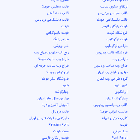
ارتقای سئوی سایت
قالب مجلس جوملا
قالب مجلس وردپرس
قالب دانشگاهی
قالب دانشگاهی جوملا
قالب دانشگاهی وردپرس
فونت رایگان فارسی
فونت
فروشگاه فونت
فونت تایپوگرافی
فونت لوگوتایپ
طراحی لوگو
طراحی لوگوتایپ
خبر ورزشی
فروشگاه قالب وردپرس
روح الله بلوردی طراح وب
طراحی وب
طراح وب سایت جوملا
طراح وب سایت وردپرس
طراح وب سایت حرفه ای
بهترین طراح وب ایران
اپلیکیشن جوملا
گروه طراحی وب کمان
فروشگاه ساز جوملا
شهر بلورد
بلورد
ایرانگردی
چهارگوشه
چهارگوشه ایران
بهترین هتل های ایران
قالب ریسپانسیو وردپرس
آموزش آشپزی دیما
هاست ایرانی جوملا
قالب دروپال
کلیپ کارتون دوبله
دایرکتوری فونت فارسی ایران
فونت
Persian Font
خط مجاني
مفت فونٹ
Font Farsi
فونت رایگان فارسی