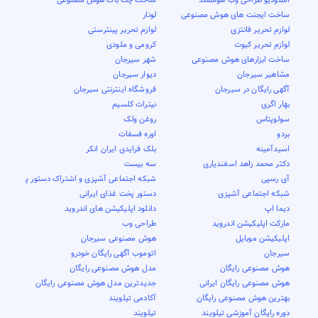
ساخت ایجنت های هوش مصنوعی
لونار
لوازم تحریر فانتزی
لوازم تحریر پینترستی
لوازم تحریر کیوت
کرومی و ملودی
ساخت ابزارهای هوش مصنوعی
شهر سیرجان
مشاهیر سیرجان
دیوار سیرجان
آگهی رایگان در سیرجان
فروشگاه اینترنتی سیرجان
بهار اگری
نیترات کلسیم
سولوپتاس
روغن ولک
بردو
اوره فسفات
اسیدآمینه
بلک فرایدی ایران انکر
دکتر محمد زاهد اسفندیاری
سه بیست
آی رسپی
شبکه اجتماعی آشپزی و اشتراک دستور پخت
شبکه اجتماعی آشپزی
دستور پخت غذای ایرانی
دیما اپ
دانلود اپلیکیشن های اندروید
مارکت اپلیکیشن اندروید
طراحی وب
اپلیکیشن موبایل
هوش مصنوعی سیرجان
سیرجان
اتوموب آگهی رایگان خودرو
هوش مصنوعی رایگان
مدل هوش مصنوعی رایگان
هوش مصنوعی رایگان ایرانی
جدیدترین مدل هوش مصنوعی رایگان
بهترین هوش مصنوعی رایگان
آکادمی تیلویند
دوره رایگان آموزشی تیلویند
تیلویند