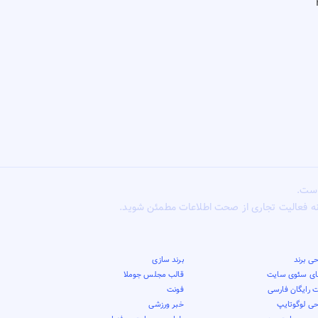
است.
ونه فعالیت تجاری از صحت اطلاعات مطمئن شوید.
ی برند
برند سازی
قای سئوی سایت
قالب مجلس جوملا
 رایگان فارسی
فونت
حی لوگوتایپ
خبر ورزشی