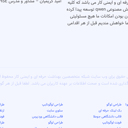
امید کریمیان – مشاور و مدرس HSE
شت حرفه ای و ایمنی کار می باشد که کلیه
خدمات خود را بصورت رایگان انجام می دهد٬‌این وب سایت با کمک هوش مصنوعی qwen توسعه پیدا کرده
گان بودن امکانات ما هیچ مسئولیتی
شما خواهش مندیم قبل از هر اقدامی
 حقوق برای وب سایت شبکه متخصصین بهداشت حرفه ای و ایمنی کار محفوظ 
گذاری شده است و صحت اطلاعات بر عهده کاربران می باشد. لطفا قبل از هر گ
ا
طراحی لوگو
طراحی لوگوتایپ
طراح
بک لینک حرفه ای
سئوی سایت
ارت
قالب دانشگاهی جوملا
قالب دانشگاهی وردپرس
فونت
فونت لوگوتایپ
طراحی لوگو
طرا