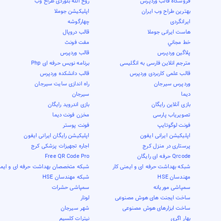
فروشگاه قالب وردپرس
روح الله بلوردی طراح وب
بهترین طراح وب ایران
اپلیکیشن جوملا
ایرانگردی
چهارگوشه
هاست ایرانی جوملا
قالب دروپال
خط مجاني
مفت فونٹ
پلاگین وردپرس
قالب وردپرس
مترجم انلاین فارسی به انگلیسی
برنامه نویس حرفه ای Php
قالب علمی کاربردی وردپرس
قالب دانشکده وردپرس
وردپرس سیرجان
راه اندازی سایت سیرجان
دیما
سیرجان
بازی آنلاین رایگان
بازی اندروید رایگان
تصویریاب پارسی
مخزن فونت دیما
فونت لوگوتایپ
فونت پوستر
اپلیکیشن ایرانی ایفون
اپلیکیشن رایگان ایرانی ایفون
پرستاری در منزل کرج
اجاره تجهیزات پزشکی کرج
Qrcode حرفه ای رایگان
Free QR Code Pro
شبکه بهداشت حرفه ای و ایمنی کار
شبکه متخصصان بهداشت حرفه ای و ایمن
مهندسان HSE
شبکه مهندسان HSE
سمپاشی موریانه
سمپاشی حشرات
ساخت ایجنت های هوش مصنوعی
لونار
ساخت ابزارهای هوش مصنوعی
شهر سیرجان
بهار اگری
نیترات کلسیم