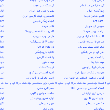
طراحی وب
طراح وب سایت جوملا
طرا
گروه طراحی وب کمان
فروشگاه ساز جوملا
شهر 
چهارگوشه ایران
بهترین هتل های ایران
قال
کلیپ کارتون دوبله
دایرکتوری فونت فارسی ایران
فون
Font Farsi
فونت رایگان فارسی
tory
سورس اپ موبایل
قالب جوملا
اسک
برنامه نویس جوملا
کامپوننت اختصاصی جوملا
قال
قالب دانشگاه آزاد وردپرس
طراحی وب سیرجان
جوم
مترجم فارسی به فارسی
جوملا 4 فارسی رایگان
دانل
شهر الکترونیک سیرجان
Color Palette
nian
بازی ای او اس رایگان
دانلود بازی رایگان
چت 
پادکست پارسی
پادکست فارسی
پاد
فونت تبلیغات
فونت متون
فون
وب اپ ایرانی ایفون
فروشگاه ثلث
قان
ویزیت پزشک در منزل کرج
اجاره اکسیژن ساز کرج
تزری
قوانین جمهوری اسلامی در قانون من
اخبار حقوقی در قانون من
مشاو
ی کار
شبکه مهندسان بهداشت حرفه ای و ایمنی کار
شغل برای مهندسان بهداشت حرفه ای و ایمنی کار
کار 
شبکه تخصصی مهندسان HSE
سمپاشی ساس
سمپ
طراحی تیزر تبلیغاتی
ساخت موشن و کلیپ
است
لوازم تحریر فانتزی
لوازم تحریر پینترستی
لواز
مشاهیر سیرجان
دیوار سیرجان
آگهی
سولوپتاس
روغن ولک
بردو