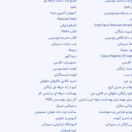
ح وب سایت وردپرس
طراح وب سایت حرفه ای
بلورد
بلورد
ب ریسپانسیو وردپرس
آموزش آشپزی دیما
ت
Persian Font
Font Farsi Persian Direc
کدبانو ایرانی
ریپت رایگان
قالب Html
ب دانشگاهی وردپرس
قالب مدرسه وردپرس
لا سیرجان
وب سایت سیرجان
ود جوملا
جوملا
Color Palette Of Ira
دیما گیم
فارسی
تصویریاب فارسی
کست رایگان
فونت خوشنویسی
ت وب
فونت اینستاگرام
ون من
خرید آنلاین کتابهای حقوقی
قات در منزل کرج
کیو ار کد حرفه ای رایگان
ره رایگان حقوقی در قانون من
بهداشت حرفه ای و ایمنی کار
برای مهندسان بهداشت حرفه ای و ایمنی کار
کار برای مهندسان HSE
اشی منازل
سمپاشی شیراز
ودیو طراحی وب هوشمند
ساخت چت بات هوش مصنوعی
م تحریر کیوت
کرومی و ملودی
 رایگان در سیرجان
فروشگاه اینترنتی سیرجان
اوره فسفات