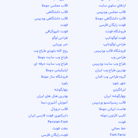
ارتقای سئوی سایت
قالب مجلس جوملا
قالب مجلس وردپرس
قالب دانشگاهی
قالب دانشگاهی جوملا
قالب دانشگاهی وردپرس
فونت رایگان فارسی
فونت
فروشگاه فونت
فونت تایپوگرافی
فونت لوگوتایپ
طراحی لوگو
طراحی لوگوتایپ
خبر ورزشی
فروشگاه قالب وردپرس
روح الله بلوردی طراح وب
طراحی وب
طراح وب سایت جوملا
طراح وب سایت وردپرس
طراح وب سایت حرفه ای
بهترین طراح وب ایران
اپلیکیشن جوملا
گروه طراحی وب کمان
فروشگاه ساز جوملا
شهر بلورد
بلورد
ایرانگردی
چهارگوشه
چهارگوشه ایران
بهترین هتل های ایران
قالب ریسپانسیو وردپرس
آموزش آشپزی دیما
هاست ایرانی جوملا
قالب دروپال
کلیپ کارتون دوبله
دایرکتوری فونت فارسی ایران
فونت
Persian Font
خط مجاني
مفت فونٹ
Font Farsi
فونت رایگان فارسی