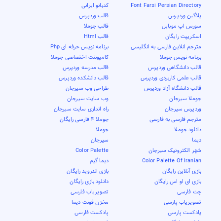
Font Farsi Persian Directory
کدبانو ایرانی
پلاگین وردپرس
قالب وردپرس
سورس اپ موبایل
قالب جوملا
اسکریپت رایگان
قالب Html
مترجم انلاین فارسی به انگلیسی
برنامه نویس حرفه ای Php
برنامه نویس جوملا
کامپوننت اختصاصی جوملا
قالب دانشگاهی وردپرس
قالب مدرسه وردپرس
قالب علمی کاربردی وردپرس
قالب دانشکده وردپرس
قالب دانشگاه آزاد وردپرس
طراحی وب سیرجان
جوملا سیرجان
وب سایت سیرجان
وردپرس سیرجان
راه اندازی سایت سیرجان
مترجم فارسی به فارسی
جوملا 4 فارسی رایگان
دانلود جوملا
جوملا
دیما
سیرجان
شهر الکترونیک سیرجان
Color Palette
Color Palette Of Iranian
دیما گیم
بازی آنلاین رایگان
بازی اندروید رایگان
بازی ای او اس رایگان
دانلود بازی رایگان
چت فارسی
تصویریاب فارسی
تصویریاب پارسی
مخزن فونت دیما
پادکست پارسی
پادکست فارسی