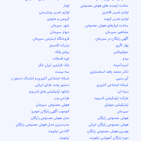
ساخت ایجنت های هوش مصنوعی
لونار
لوازم تحریر فانتزی
لوازم تحریر پینترستی
لوازم تحریر کیوت
کرومی و ملودی
ساخت ابزارهای هوش مصنوعی
شهر سیرجان
مشاهیر سیرجان
دیوار سیرجان
آگهی رایگان در سیرجان
فروشگاه اینترنتی سیرجان
بهار اگری
نیترات کلسیم
سولوپتاس
روغن ولک
بردو
اوره فسفات
اسیدآمینه
بلک فرایدی ایران انکر
دکتر محمد زاهد اسفندیاری
سه بیست
آی رسپی
شبکه اجتماعی آشپزی و اشتراک دستور پخت
شبکه اجتماعی آشپزی
دستور پخت غذای ایرانی
دیما اپ
دانلود اپلیکیشن های اندروید
مارکت اپلیکیشن اندروید
طراحی وب
اپلیکیشن موبایل
هوش مصنوعی سیرجان
سیرجان
اتوموب آگهی رایگان خودرو
هوش مصنوعی رایگان
مدل هوش مصنوعی رایگان
هوش مصنوعی رایگان ایرانی
جدیدترین مدل هوش مصنوعی رایگان
بهترین هوش مصنوعی رایگان
آکادمی تیلویند
دوره رایگان آموزشی تیلویند
تیلویند