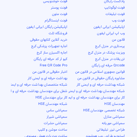
پادکست رایگان
فونت خوشنویسی
فونت لوگوتایپ
فونت پوستر
فونت تبلیغات
فونت متون
فونت وب
فونت اینستاگرام
اپلیکیشن ایرانی ایفون
اپلیکیشن رایگان ایرانی ایفون
وب اپ ایرانی ایفون
فروشگاه ثلث
قانون من
خرید آنلاین کتابهای حقوقی
پرستاری در منزل کرج
اجاره تجهیزات پزشکی کرج
ویزیت پزشک در منزل کرج
اجاره اکسیژن ساز کرج
تزریقات در منزل کرج
کیو ار کد حرفه ای رایگان
Qrcode حرفه ای رایگان
Free QR Code Pro
قوانین جمهوری اسلامی در قانون من
اخبار حقوقی در قانون من
مشاوره رایگان حقوقی در قانون من
بهداشت حرفه ای و ایمنی کار
شبکه بهداشت حرفه ای و ایمنی کار
شبکه متخصصان بهداشت حرفه ای و ایمنی کار
شبکه مهندسان بهداشت حرفه ای و ایمنی کار
شغل برای مهندسان بهداشت حرفه ای و ایمنی کار
کار برای مهندسان بهداشت حرفه ای و ایمنی کار
کار برای مهندسان HSE
مهندسان HSE
شبکه مهندسان HSE
شبکه تخصصی مهندسان HSE
سمپاشی ساس
سمپاشی منازل
سمپاشی شیراز
سمپاشی موریانه
سمپاشی حشرات
طراحی تیزر تبلیغاتی
ساخت موشن و کلیپ
استودیو طراحی وب هوشمند
ساخت چت بات هوش مصنوعی