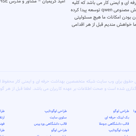
امید کریمیان – مشاور و مدرس HSE
شت حرفه ای و ایمنی کار می باشد که کلیه
خدمات خود را بصورت رایگان انجام می دهد٬‌این وب سایت با کمک هوش مصنوعی qwen توسعه پیدا کرده
گان بودن امکانات ما هیچ مسئولیتی
شما خواهش مندیم قبل از هر اقدامی
 حقوق برای وب سایت شبکه متخصصین بهداشت حرفه ای و ایمنی کار محفوظ 
گذاری شده است و صحت اطلاعات بر عهده کاربران می باشد. لطفا قبل از هر گ
ا
طراحی لوگو
طراحی لوگوتایپ
طراح
بک لینک حرفه ای
سئوی سایت
ارت
قالب دانشگاهی جوملا
قالب دانشگاهی وردپرس
فونت
فونت لوگوتایپ
طراحی لوگو
طرا