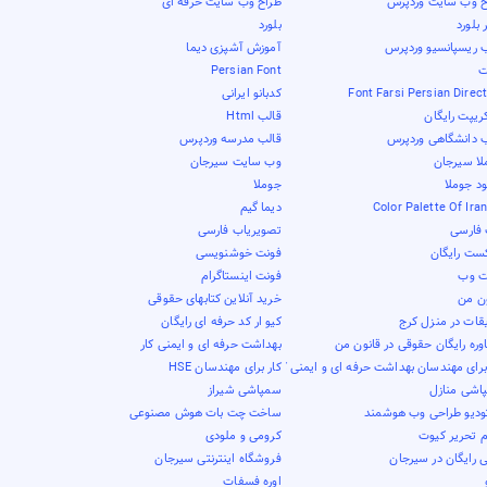
ح وب سایت وردپرس
طراح وب سایت حرفه ای
بلورد
بلورد
ب ریسپانسیو وردپرس
آموزش آشپزی دیما
ت
Persian Font
Font Farsi Persian Direc
کدبانو ایرانی
ریپت رایگان
قالب Html
ب دانشگاهی وردپرس
قالب مدرسه وردپرس
لا سیرجان
وب سایت سیرجان
ود جوملا
جوملا
Color Palette Of Ira
دیما گیم
فارسی
تصویریاب فارسی
کست رایگان
فونت خوشنویسی
ت وب
فونت اینستاگرام
ون من
خرید آنلاین کتابهای حقوقی
قات در منزل کرج
کیو ار کد حرفه ای رایگان
ره رایگان حقوقی در قانون من
بهداشت حرفه ای و ایمنی کار
برای مهندسان بهداشت حرفه ای و ایمنی کار
کار برای مهندسان HSE
اشی منازل
سمپاشی شیراز
ودیو طراحی وب هوشمند
ساخت چت بات هوش مصنوعی
م تحریر کیوت
کرومی و ملودی
 رایگان در سیرجان
فروشگاه اینترنتی سیرجان
اوره فسفات