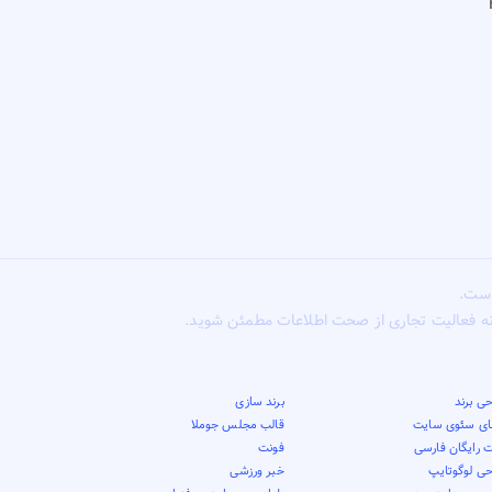
است.
ونه فعالیت تجاری از صحت اطلاعات مطمئن شوید.
ی برند
برند سازی
قای سئوی سایت
قالب مجلس جوملا
 رایگان فارسی
فونت
حی لوگوتایپ
خبر ورزشی