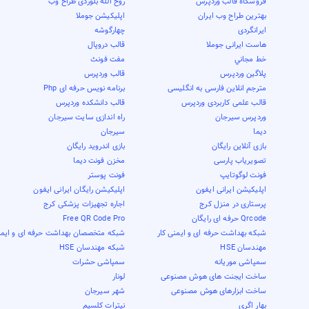
فروشگاه قالب وردپرس
روح الله بلوردی طراح وب
بهترین طراح وب ایران
اپلیکیشن جوملا
ایرانگردی
چهارگوشه
هاست ایرانی جوملا
قالب دروپال
خط مجاني
مفت فونٹ
پلاگین وردپرس
قالب وردپرس
مترجم انلاین فارسی به انگلیسی
برنامه نویس حرفه ای Php
قالب علمی کاربردی وردپرس
قالب دانشکده وردپرس
وردپرس سیرجان
راه اندازی سایت سیرجان
دیما
سیرجان
بازی آنلاین رایگان
بازی اندروید رایگان
تصویریاب پارسی
مخزن فونت دیما
فونت لوگوتایپ
فونت پوستر
اپلیکیشن ایرانی ایفون
اپلیکیشن رایگان ایرانی ایفون
پرستاری در منزل کرج
اجاره تجهیزات پزشکی کرج
Qrcode حرفه ای رایگان
Free QR Code Pro
شبکه بهداشت حرفه ای و ایمنی کار
شبکه متخصصان بهداشت حرفه ای و ایمن
مهندسان HSE
شبکه مهندسان HSE
سمپاشی موریانه
سمپاشی حشرات
ساخت ایجنت های هوش مصنوعی
لونار
ساخت ابزارهای هوش مصنوعی
شهر سیرجان
بهار اگری
نیترات کلسیم