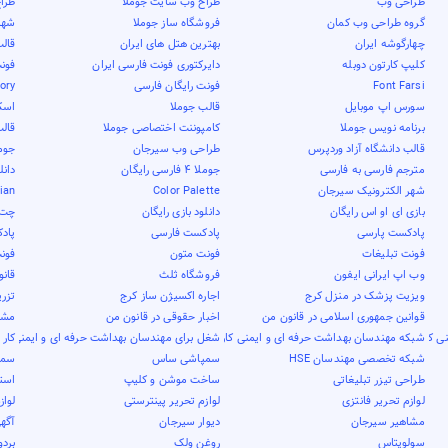
طراحی وب
طراح وب سایت جوملا
طرا
گروه طراحی وب کمان
فروشگاه ساز جوملا
شهر 
چهارگوشه ایران
بهترین هتل های ایران
قال
کلیپ کارتون دوبله
دایرکتوری فونت فارسی ایران
فون
Font Farsi
فونت رایگان فارسی
tory
سورس اپ موبایل
قالب جوملا
اسک
برنامه نویس جوملا
کامپوننت اختصاصی جوملا
قال
قالب دانشگاه آزاد وردپرس
طراحی وب سیرجان
جوم
مترجم فارسی به فارسی
جوملا 4 فارسی رایگان
دانل
شهر الکترونیک سیرجان
Color Palette
nian
بازی ای او اس رایگان
دانلود بازی رایگان
چت 
پادکست پارسی
پادکست فارسی
پاد
فونت تبلیغات
فونت متون
فون
وب اپ ایرانی ایفون
فروشگاه ثلث
قان
ویزیت پزشک در منزل کرج
اجاره اکسیژن ساز کرج
تزری
قوانین جمهوری اسلامی در قانون من
اخبار حقوقی در قانون من
مشاو
ی کار
شبکه مهندسان بهداشت حرفه ای و ایمنی کار
شغل برای مهندسان بهداشت حرفه ای و ایمنی کار
کار 
شبکه تخصصی مهندسان HSE
سمپاشی ساس
سمپ
طراحی تیزر تبلیغاتی
ساخت موشن و کلیپ
است
لوازم تحریر فانتزی
لوازم تحریر پینترستی
لواز
مشاهیر سیرجان
دیوار سیرجان
آگهی
سولوپتاس
روغن ولک
بردو