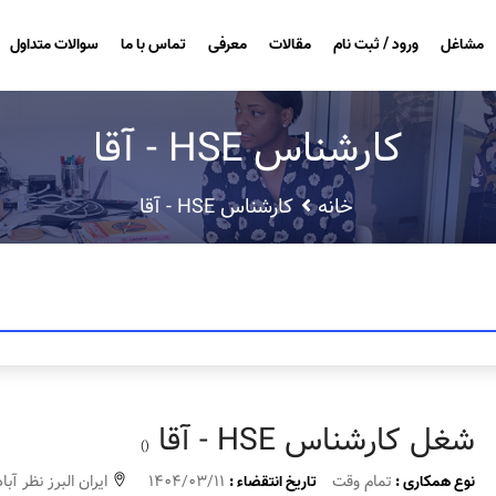
مشاغل
ورود / ثبت نام
مقالات
معرفی
تماس با ما
سوالات متداول
کارشناس HSE - آقا
خانه
کارشناس HSE - آقا
شغل کارشناس HSE - آقا
()
تمام وقت
1404/03/11
ایران البرز نظر آباد
نوع همکاری :
تاریخ انتقضاء :