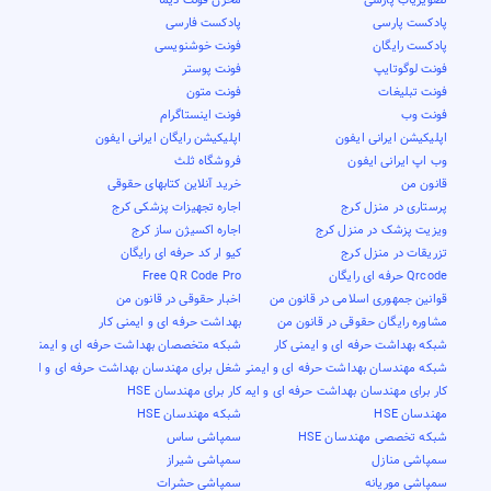
پادکست پارسی
پادکست فارسی
پادکست رایگان
فونت خوشنویسی
فونت لوگوتایپ
فونت پوستر
فونت تبلیغات
فونت متون
فونت وب
فونت اینستاگرام
اپلیکیشن ایرانی ایفون
اپلیکیشن رایگان ایرانی ایفون
وب اپ ایرانی ایفون
فروشگاه ثلث
قانون من
خرید آنلاین کتابهای حقوقی
پرستاری در منزل کرج
اجاره تجهیزات پزشکی کرج
ویزیت پزشک در منزل کرج
اجاره اکسیژن ساز کرج
تزریقات در منزل کرج
کیو ار کد حرفه ای رایگان
Qrcode حرفه ای رایگان
Free QR Code Pro
قوانین جمهوری اسلامی در قانون من
اخبار حقوقی در قانون من
مشاوره رایگان حقوقی در قانون من
بهداشت حرفه ای و ایمنی کار
شبکه بهداشت حرفه ای و ایمنی کار
شبکه متخصصان بهداشت حرفه ای و ایمنی کار
شبکه مهندسان بهداشت حرفه ای و ایمنی کار
شغل برای مهندسان بهداشت حرفه ای و ایمنی کار
کار برای مهندسان بهداشت حرفه ای و ایمنی کار
کار برای مهندسان HSE
مهندسان HSE
شبکه مهندسان HSE
شبکه تخصصی مهندسان HSE
سمپاشی ساس
سمپاشی منازل
سمپاشی شیراز
سمپاشی موریانه
سمپاشی حشرات