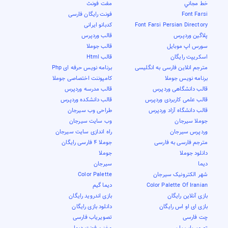
خط مجاني
مفت فونٹ
Font Farsi
فونت رایگان فارسی
Font Farsi Persian Directory
کدبانو ایرانی
پلاگین وردپرس
قالب وردپرس
سورس اپ موبایل
قالب جوملا
اسکریپت رایگان
قالب Html
مترجم انلاین فارسی به انگلیسی
برنامه نویس حرفه ای Php
برنامه نویس جوملا
کامپوننت اختصاصی جوملا
قالب دانشگاهی وردپرس
قالب مدرسه وردپرس
قالب علمی کاربردی وردپرس
قالب دانشکده وردپرس
قالب دانشگاه آزاد وردپرس
طراحی وب سیرجان
جوملا سیرجان
وب سایت سیرجان
وردپرس سیرجان
راه اندازی سایت سیرجان
مترجم فارسی به فارسی
جوملا 4 فارسی رایگان
دانلود جوملا
جوملا
دیما
سیرجان
شهر الکترونیک سیرجان
Color Palette
Color Palette Of Iranian
دیما گیم
بازی آنلاین رایگان
بازی اندروید رایگان
بازی ای او اس رایگان
دانلود بازی رایگان
چت فارسی
تصویریاب فارسی
تصویریاب پارسی
مخزن فونت دیما