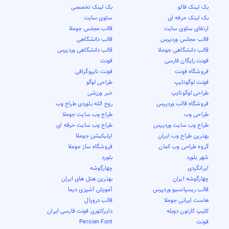
بک لینک فالو
بک لینک تخصصی
بک لینک حرفه ای
سئوی سایت
ارتقای سئوی سایت
قالب مجلس جوملا
قالب مجلس وردپرس
قالب دانشگاهی
قالب دانشگاهی جوملا
قالب دانشگاهی وردپرس
فونت رایگان فارسی
فونت
فروشگاه فونت
فونت تایپوگرافی
فونت لوگوتایپ
طراحی لوگو
طراحی لوگوتایپ
خبر ورزشی
فروشگاه قالب وردپرس
روح الله بلوردی طراح وب
طراحی وب
طراح وب سایت جوملا
طراح وب سایت وردپرس
طراح وب سایت حرفه ای
بهترین طراح وب ایران
اپلیکیشن جوملا
گروه طراحی وب کمان
فروشگاه ساز جوملا
شهر بلورد
بلورد
ایرانگردی
چهارگوشه
چهارگوشه ایران
بهترین هتل های ایران
قالب ریسپانسیو وردپرس
آموزش آشپزی دیما
هاست ایرانی جوملا
قالب دروپال
کلیپ کارتون دوبله
دایرکتوری فونت فارسی ایران
فونت
Persian Font