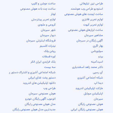
طراحی تیزر تبلیغاتی
ساخت موشن و کلیپ
استودیو طراحی وب هوشمند
ساخت چت بات هوش مصنوعی
ساخت ایجنت های هوش مصنوعی
لونار
لوازم تحریر فانتزی
لوازم تحریر پینترستی
لوازم تحریر کیوت
کرومی و ملودی
ساخت ابزارهای هوش مصنوعی
شهر سیرجان
مشاهیر سیرجان
دیوار سیرجان
آگهی رایگان در سیرجان
فروشگاه اینترنتی سیرجان
بهار اگری
نیترات کلسیم
سولوپتاس
روغن ولک
بردو
اوره فسفات
اسیدآمینه
بلک فرایدی ایران انکر
دکتر محمد زاهد اسفندیاری
سه بیست
آی رسپی
شبکه اجتماعی آشپزی و اشتراک دستور پخت
شبکه اجتماعی آشپزی
دستور پخت غذای ایرانی
دیما اپ
دانلود اپلیکیشن های اندروید
مارکت اپلیکیشن اندروید
طراحی وب
اپلیکیشن موبایل
هوش مصنوعی سیرجان
سیرجان
اتوموب آگهی رایگان خودرو
هوش مصنوعی رایگان
مدل هوش مصنوعی رایگان
هوش مصنوعی رایگان ایرانی
جدیدترین مدل هوش مصنوعی رایگان