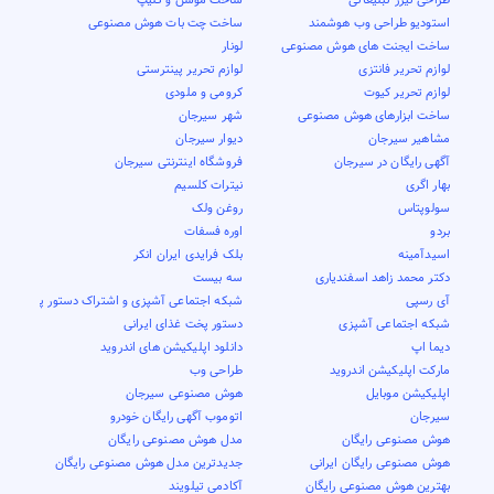
استودیو طراحی وب هوشمند
ساخت چت بات هوش مصنوعی
ساخت ایجنت های هوش مصنوعی
لونار
لوازم تحریر فانتزی
لوازم تحریر پینترستی
لوازم تحریر کیوت
کرومی و ملودی
ساخت ابزارهای هوش مصنوعی
شهر سیرجان
مشاهیر سیرجان
دیوار سیرجان
آگهی رایگان در سیرجان
فروشگاه اینترنتی سیرجان
بهار اگری
نیترات کلسیم
سولوپتاس
روغن ولک
بردو
اوره فسفات
اسیدآمینه
بلک فرایدی ایران انکر
دکتر محمد زاهد اسفندیاری
سه بیست
آی رسپی
شبکه اجتماعی آشپزی و اشتراک دستور پخت
شبکه اجتماعی آشپزی
دستور پخت غذای ایرانی
دیما اپ
دانلود اپلیکیشن های اندروید
مارکت اپلیکیشن اندروید
طراحی وب
اپلیکیشن موبایل
هوش مصنوعی سیرجان
سیرجان
اتوموب آگهی رایگان خودرو
هوش مصنوعی رایگان
مدل هوش مصنوعی رایگان
هوش مصنوعی رایگان ایرانی
جدیدترین مدل هوش مصنوعی رایگان
بهترین هوش مصنوعی رایگان
آکادمی تیلویند