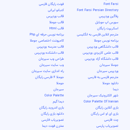
Font Farsi
فونت رایگان فارسی
Font Farsi Persian Directory
کدبانو ایرانی
پلاگین وردپرس
قالب وردپرس
سورس اپ موبایل
قالب جوملا
اسکریپت رایگان
قالب Html
مترجم انلاین فارسی به انگلیسی
برنامه نویس حرفه ای Php
برنامه نویس جوملا
کامپوننت اختصاصی جوملا
قالب دانشگاهی وردپرس
قالب مدرسه وردپرس
قالب علمی کاربردی وردپرس
قالب دانشکده وردپرس
قالب دانشگاه آزاد وردپرس
طراحی وب سیرجان
جوملا سیرجان
وب سایت سیرجان
وردپرس سیرجان
راه اندازی سایت سیرجان
مترجم فارسی به فارسی
جوملا 4 فارسی رایگان
دانلود جوملا
جوملا
دیما
سیرجان
شهر الکترونیک سیرجان
Color Palette
Color Palette Of Iranian
دیما گیم
بازی آنلاین رایگان
بازی اندروید رایگان
بازی ای او اس رایگان
دانلود بازی رایگان
چت فارسی
تصویریاب فارسی
تصویریاب پارسی
مخزن فونت دیما