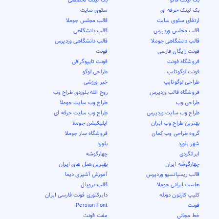
بک لینک حرفه ای
سئوی سایت
ارتقای سئوی سایت
قالب مجلس جوملا
قالب مجلس وردپرس
قالب دانشگاهی
قالب دانشگاهی جوملا
قالب دانشگاهی وردپرس
فونت رایگان فارسی
فونت
فروشگاه فونت
فونت تایپوگرافی
فونت لوگوتایپ
طراحی لوگو
طراحی لوگوتایپ
خبر ورزشی
فروشگاه قالب وردپرس
روح الله بلوردی طراح وب
طراحی وب
طراح وب سایت جوملا
طراح وب سایت وردپرس
طراح وب سایت حرفه ای
بهترین طراح وب ایران
اپلیکیشن جوملا
گروه طراحی وب کمان
فروشگاه ساز جوملا
شهر بلورد
بلورد
ایرانگردی
چهارگوشه
چهارگوشه ایران
بهترین هتل های ایران
قالب ریسپانسیو وردپرس
آموزش آشپزی دیما
هاست ایرانی جوملا
قالب دروپال
کلیپ کارتون دوبله
دایرکتوری فونت فارسی ایران
فونت
Persian Font
خط مجاني
مفت فونٹ