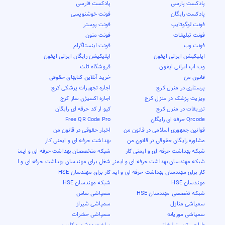
پادکست پارسی
پادکست فارسی
پادکست رایگان
فونت خوشنویسی
فونت لوگوتایپ
فونت پوستر
فونت تبلیغات
فونت متون
فونت وب
فونت اینستاگرام
اپلیکیشن ایرانی ایفون
اپلیکیشن رایگان ایرانی ایفون
وب اپ ایرانی ایفون
فروشگاه ثلث
قانون من
خرید آنلاین کتابهای حقوقی
پرستاری در منزل کرج
اجاره تجهیزات پزشکی کرج
ویزیت پزشک در منزل کرج
اجاره اکسیژن ساز کرج
تزریقات در منزل کرج
کیو ار کد حرفه ای رایگان
Qrcode حرفه ای رایگان
Free QR Code Pro
قوانین جمهوری اسلامی در قانون من
اخبار حقوقی در قانون من
مشاوره رایگان حقوقی در قانون من
بهداشت حرفه ای و ایمنی کار
شبکه بهداشت حرفه ای و ایمنی کار
شبکه متخصصان بهداشت حرفه ای و ایمنی کار
شبکه مهندسان بهداشت حرفه ای و ایمنی کار
شغل برای مهندسان بهداشت حرفه ای و ایمنی کار
کار برای مهندسان بهداشت حرفه ای و ایمنی کار
کار برای مهندسان HSE
مهندسان HSE
شبکه مهندسان HSE
شبکه تخصصی مهندسان HSE
سمپاشی ساس
سمپاشی منازل
سمپاشی شیراز
سمپاشی موریانه
سمپاشی حشرات
طراحی تیزر تبلیغاتی
ساخت موشن و کلیپ