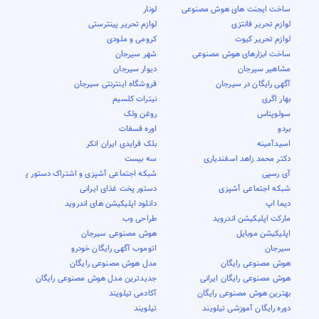
ساخت ایجنت های هوش مصنوعی
لونار
لوازم تحریر فانتزی
لوازم تحریر پینترستی
لوازم تحریر کیوت
کرومی و ملودی
ساخت ابزارهای هوش مصنوعی
شهر سیرجان
مشاهیر سیرجان
دیوار سیرجان
آگهی رایگان در سیرجان
فروشگاه اینترنتی سیرجان
بهار اگری
نیترات کلسیم
سولوپتاس
روغن ولک
بردو
اوره فسفات
اسیدآمینه
بلک فرایدی ایران انکر
دکتر محمد زاهد اسفندیاری
سه بیست
آی رسپی
شبکه اجتماعی آشپزی و اشتراک دستور پخت
شبکه اجتماعی آشپزی
دستور پخت غذای ایرانی
دیما اپ
دانلود اپلیکیشن های اندروید
مارکت اپلیکیشن اندروید
طراحی وب
اپلیکیشن موبایل
هوش مصنوعی سیرجان
سیرجان
اتوموب آگهی رایگان خودرو
هوش مصنوعی رایگان
مدل هوش مصنوعی رایگان
هوش مصنوعی رایگان ایرانی
جدیدترین مدل هوش مصنوعی رایگان
بهترین هوش مصنوعی رایگان
آکادمی تیلویند
دوره رایگان آموزشی تیلویند
تیلویند