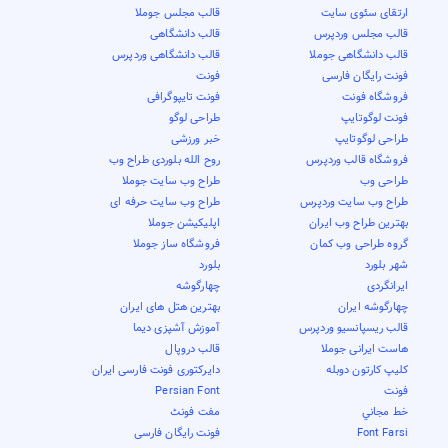
ارتقای سئوی سایت
قالب مجلس جوملا
قالب مجلس وردپرس
قالب دانشگاهی
قالب دانشگاهی جوملا
قالب دانشگاهی وردپرس
فونت رایگان فارسی
فونت
فروشگاه فونت
فونت تایپوگرافی
فونت لوگوتایپ
طراحی لوگو
طراحی لوگوتایپ
خبر ورزشی
فروشگاه قالب وردپرس
روح الله بلوردی طراح وب
طراحی وب
طراح وب سایت جوملا
طراح وب سایت وردپرس
طراح وب سایت حرفه ای
بهترین طراح وب ایران
اپلیکیشن جوملا
گروه طراحی وب کمان
فروشگاه ساز جوملا
شهر بلورد
بلورد
ایرانگردی
چهارگوشه
چهارگوشه ایران
بهترین هتل های ایران
قالب ریسپانسیو وردپرس
آموزش آشپزی دیما
هاست ایرانی جوملا
قالب دروپال
کلیپ کارتون دوبله
دایرکتوری فونت فارسی ایران
فونت
Persian Font
خط مجاني
مفت فونٹ
Font Farsi
فونت رایگان فارسی