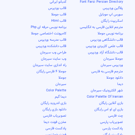
Font Farsi Persian Directory
کدبانو ایرانی
پلاگین وردپرس
قالب وردپرس
سورس اپ موبایل
قالب جوملا
اسکریپت رایگان
قالب Html
مترجم انلاین فارسی به انگلیسی
برنامه نویس حرفه ای Php
برنامه نویس جوملا
کامپوننت اختصاصی جوملا
قالب دانشگاهی وردپرس
قالب مدرسه وردپرس
قالب علمی کاربردی وردپرس
قالب دانشکده وردپرس
قالب دانشگاه آزاد وردپرس
طراحی وب سیرجان
جوملا سیرجان
وب سایت سیرجان
وردپرس سیرجان
راه اندازی سایت سیرجان
مترجم فارسی به فارسی
جوملا 4 فارسی رایگان
دانلود جوملا
جوملا
دیما
سیرجان
شهر الکترونیک سیرجان
Color Palette
Color Palette Of Iranian
دیما گیم
بازی آنلاین رایگان
بازی اندروید رایگان
بازی ای او اس رایگان
دانلود بازی رایگان
چت فارسی
تصویریاب فارسی
تصویریاب پارسی
مخزن فونت دیما
پادکست پارسی
پادکست فارسی
پادکست رایگان
فونت خوشنویسی