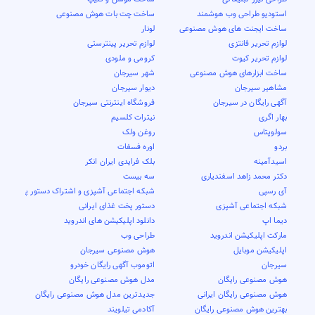
استودیو طراحی وب هوشمند
ساخت چت بات هوش مصنوعی
ساخت ایجنت های هوش مصنوعی
لونار
لوازم تحریر فانتزی
لوازم تحریر پینترستی
لوازم تحریر کیوت
کرومی و ملودی
ساخت ابزارهای هوش مصنوعی
شهر سیرجان
مشاهیر سیرجان
دیوار سیرجان
آگهی رایگان در سیرجان
فروشگاه اینترنتی سیرجان
بهار اگری
نیترات کلسیم
سولوپتاس
روغن ولک
بردو
اوره فسفات
اسیدآمینه
بلک فرایدی ایران انکر
دکتر محمد زاهد اسفندیاری
سه بیست
آی رسپی
شبکه اجتماعی آشپزی و اشتراک دستور پخت
شبکه اجتماعی آشپزی
دستور پخت غذای ایرانی
دیما اپ
دانلود اپلیکیشن های اندروید
مارکت اپلیکیشن اندروید
طراحی وب
اپلیکیشن موبایل
هوش مصنوعی سیرجان
سیرجان
اتوموب آگهی رایگان خودرو
هوش مصنوعی رایگان
مدل هوش مصنوعی رایگان
هوش مصنوعی رایگان ایرانی
جدیدترین مدل هوش مصنوعی رایگان
بهترین هوش مصنوعی رایگان
آکادمی تیلویند