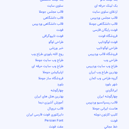
بک لینک حرفه ای
سئوی سایت
ارتقای سئوی سایت
قالب مجلس جوملا
قالب مجلس وردپرس
قالب دانشگاهی
قالب دانشگاهی جوملا
قالب دانشگاهی وردپرس
فونت رایگان فارسی
فونت
فروشگاه فونت
فونت تایپوگرافی
فونت لوگوتایپ
طراحی لوگو
طراحی لوگوتایپ
خبر ورزشی
فروشگاه قالب وردپرس
روح الله بلوردی طراح وب
طراحی وب
طراح وب سایت جوملا
طراح وب سایت وردپرس
طراح وب سایت حرفه ای
بهترین طراح وب ایران
اپلیکیشن جوملا
گروه طراحی وب کمان
فروشگاه ساز جوملا
شهر بلورد
بلورد
ایرانگردی
چهارگوشه
چهارگوشه ایران
بهترین هتل های ایران
قالب ریسپانسیو وردپرس
آموزش آشپزی دیما
هاست ایرانی جوملا
قالب دروپال
کلیپ کارتون دوبله
دایرکتوری فونت فارسی ایران
فونت
Persian Font
خط مجاني
مفت فونٹ