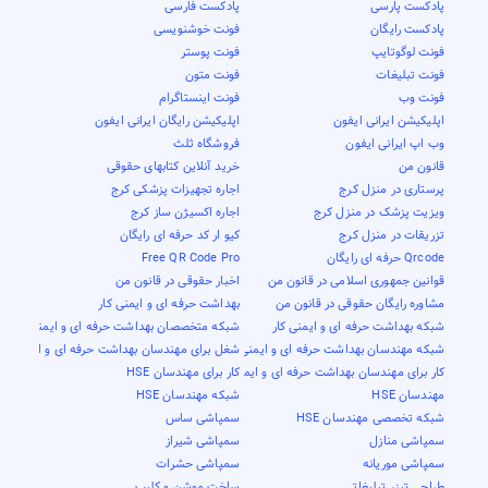
پادکست پارسی
پادکست فارسی
پادکست رایگان
فونت خوشنویسی
فونت لوگوتایپ
فونت پوستر
فونت تبلیغات
فونت متون
فونت وب
فونت اینستاگرام
اپلیکیشن ایرانی ایفون
اپلیکیشن رایگان ایرانی ایفون
وب اپ ایرانی ایفون
فروشگاه ثلث
قانون من
خرید آنلاین کتابهای حقوقی
پرستاری در منزل کرج
اجاره تجهیزات پزشکی کرج
ویزیت پزشک در منزل کرج
اجاره اکسیژن ساز کرج
تزریقات در منزل کرج
کیو ار کد حرفه ای رایگان
Qrcode حرفه ای رایگان
Free QR Code Pro
قوانین جمهوری اسلامی در قانون من
اخبار حقوقی در قانون من
مشاوره رایگان حقوقی در قانون من
بهداشت حرفه ای و ایمنی کار
شبکه بهداشت حرفه ای و ایمنی کار
شبکه متخصصان بهداشت حرفه ای و ایمنی کار
شبکه مهندسان بهداشت حرفه ای و ایمنی کار
شغل برای مهندسان بهداشت حرفه ای و ایمنی کار
کار برای مهندسان بهداشت حرفه ای و ایمنی کار
کار برای مهندسان HSE
مهندسان HSE
شبکه مهندسان HSE
شبکه تخصصی مهندسان HSE
سمپاشی ساس
سمپاشی منازل
سمپاشی شیراز
سمپاشی موریانه
سمپاشی حشرات
طراحی تیزر تبلیغاتی
ساخت موشن و کلیپ