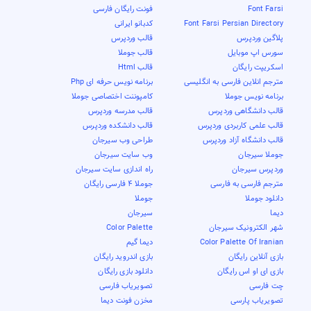
Font Farsi
فونت رایگان فارسی
Font Farsi Persian Directory
کدبانو ایرانی
پلاگین وردپرس
قالب وردپرس
سورس اپ موبایل
قالب جوملا
اسکریپت رایگان
قالب Html
مترجم انلاین فارسی به انگلیسی
برنامه نویس حرفه ای Php
برنامه نویس جوملا
کامپوننت اختصاصی جوملا
قالب دانشگاهی وردپرس
قالب مدرسه وردپرس
قالب علمی کاربردی وردپرس
قالب دانشکده وردپرس
قالب دانشگاه آزاد وردپرس
طراحی وب سیرجان
جوملا سیرجان
وب سایت سیرجان
وردپرس سیرجان
راه اندازی سایت سیرجان
مترجم فارسی به فارسی
جوملا 4 فارسی رایگان
دانلود جوملا
جوملا
دیما
سیرجان
شهر الکترونیک سیرجان
Color Palette
Color Palette Of Iranian
دیما گیم
بازی آنلاین رایگان
بازی اندروید رایگان
بازی ای او اس رایگان
دانلود بازی رایگان
چت فارسی
تصویریاب فارسی
تصویریاب پارسی
مخزن فونت دیما