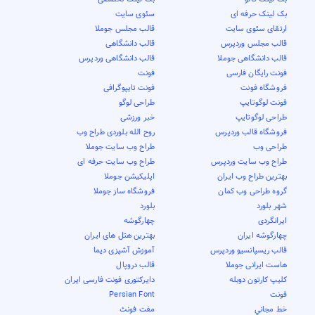
بک لینک حرفه ای
سئوی سایت
ارتقای سئوی سایت
قالب مجلس جوملا
قالب مجلس وردپرس
قالب دانشگاهی
قالب دانشگاهی جوملا
قالب دانشگاهی وردپرس
فونت رایگان فارسی
فونت
فروشگاه فونت
فونت تایپوگرافی
فونت لوگوتایپ
طراحی لوگو
طراحی لوگوتایپ
خبر ورزشی
فروشگاه قالب وردپرس
روح الله بلوردی طراح وب
طراحی وب
طراح وب سایت جوملا
طراح وب سایت وردپرس
طراح وب سایت حرفه ای
بهترین طراح وب ایران
اپلیکیشن جوملا
گروه طراحی وب کمان
فروشگاه ساز جوملا
شهر بلورد
بلورد
ایرانگردی
چهارگوشه
چهارگوشه ایران
بهترین هتل های ایران
قالب ریسپانسیو وردپرس
آموزش آشپزی دیما
هاست ایرانی جوملا
قالب دروپال
کلیپ کارتون دوبله
دایرکتوری فونت فارسی ایران
فونت
Persian Font
خط مجاني
مفت فونٹ