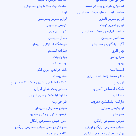
استودیو طراحی وب هوشمند
ساخت چت بات هوش مصنوعی
ساخت ایجنت های هوش مصنوعی
لونار
لوازم تحریر فانتزی
لوازم تحریر پینترستی
لوازم تحریر کیوت
کرومی و ملودی
ساخت ابزارهای هوش مصنوعی
شهر سیرجان
مشاهیر سیرجان
دیوار سیرجان
آگهی رایگان در سیرجان
فروشگاه اینترنتی سیرجان
بهار اگری
نیترات کلسیم
سولوپتاس
روغن ولک
بردو
اوره فسفات
اسیدآمینه
بلک فرایدی ایران انکر
دکتر محمد زاهد اسفندیاری
سه بیست
آی رسپی
شبکه اجتماعی آشپزی و اشتراک دستور پخت
شبکه اجتماعی آشپزی
دستور پخت غذای ایرانی
دیما اپ
دانلود اپلیکیشن های اندروید
مارکت اپلیکیشن اندروید
طراحی وب
اپلیکیشن موبایل
هوش مصنوعی سیرجان
سیرجان
اتوموب آگهی رایگان خودرو
هوش مصنوعی رایگان
مدل هوش مصنوعی رایگان
هوش مصنوعی رایگان ایرانی
جدیدترین مدل هوش مصنوعی رایگان
بهترین هوش مصنوعی رایگان
آکادمی تیلویند