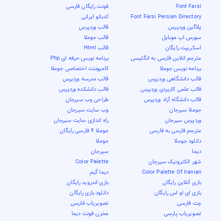
Font Farsi
فونت رایگان فارسی
Font Farsi Persian Directory
کدبانو ایرانی
پلاگین وردپرس
قالب وردپرس
سورس اپ موبایل
قالب جوملا
اسکریپت رایگان
قالب Html
مترجم انلاین فارسی به انگلیسی
برنامه نویس حرفه ای Php
برنامه نویس جوملا
کامپوننت اختصاصی جوملا
قالب دانشگاهی وردپرس
قالب مدرسه وردپرس
قالب علمی کاربردی وردپرس
قالب دانشکده وردپرس
قالب دانشگاه آزاد وردپرس
طراحی وب سیرجان
جوملا سیرجان
وب سایت سیرجان
وردپرس سیرجان
راه اندازی سایت سیرجان
مترجم فارسی به فارسی
جوملا 4 فارسی رایگان
دانلود جوملا
جوملا
دیما
سیرجان
شهر الکترونیک سیرجان
Color Palette
Color Palette Of Iranian
دیما گیم
بازی آنلاین رایگان
بازی اندروید رایگان
بازی ای او اس رایگان
دانلود بازی رایگان
چت فارسی
تصویریاب فارسی
تصویریاب پارسی
مخزن فونت دیما