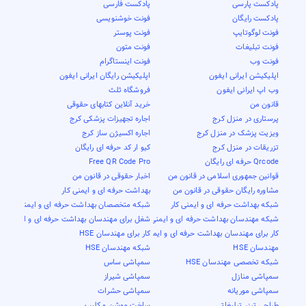
پادکست پارسی
پادکست فارسی
پادکست رایگان
فونت خوشنویسی
فونت لوگوتایپ
فونت پوستر
فونت تبلیغات
فونت متون
فونت وب
فونت اینستاگرام
اپلیکیشن ایرانی ایفون
اپلیکیشن رایگان ایرانی ایفون
وب اپ ایرانی ایفون
فروشگاه ثلث
قانون من
خرید آنلاین کتابهای حقوقی
پرستاری در منزل کرج
اجاره تجهیزات پزشکی کرج
ویزیت پزشک در منزل کرج
اجاره اکسیژن ساز کرج
تزریقات در منزل کرج
کیو ار کد حرفه ای رایگان
Qrcode حرفه ای رایگان
Free QR Code Pro
قوانین جمهوری اسلامی در قانون من
اخبار حقوقی در قانون من
مشاوره رایگان حقوقی در قانون من
بهداشت حرفه ای و ایمنی کار
شبکه بهداشت حرفه ای و ایمنی کار
شبکه متخصصان بهداشت حرفه ای و ایمنی کار
شبکه مهندسان بهداشت حرفه ای و ایمنی کار
شغل برای مهندسان بهداشت حرفه ای و ایمنی کار
کار برای مهندسان بهداشت حرفه ای و ایمنی کار
کار برای مهندسان HSE
مهندسان HSE
شبکه مهندسان HSE
شبکه تخصصی مهندسان HSE
سمپاشی ساس
سمپاشی منازل
سمپاشی شیراز
سمپاشی موریانه
سمپاشی حشرات
طراحی تیزر تبلیغاتی
ساخت موشن و کلیپ