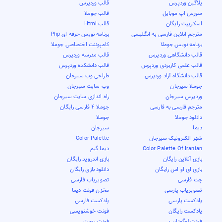
پلاگین وردپرس
قالب وردپرس
سورس اپ موبایل
قالب جوملا
اسکریپت رایگان
قالب Html
مترجم انلاین فارسی به انگلیسی
برنامه نویس حرفه ای Php
برنامه نویس جوملا
کامپوننت اختصاصی جوملا
قالب دانشگاهی وردپرس
قالب مدرسه وردپرس
قالب علمی کاربردی وردپرس
قالب دانشکده وردپرس
قالب دانشگاه آزاد وردپرس
طراحی وب سیرجان
جوملا سیرجان
وب سایت سیرجان
وردپرس سیرجان
راه اندازی سایت سیرجان
مترجم فارسی به فارسی
جوملا 4 فارسی رایگان
دانلود جوملا
جوملا
دیما
سیرجان
شهر الکترونیک سیرجان
Color Palette
Color Palette Of Iranian
دیما گیم
بازی آنلاین رایگان
بازی اندروید رایگان
بازی ای او اس رایگان
دانلود بازی رایگان
چت فارسی
تصویریاب فارسی
تصویریاب پارسی
مخزن فونت دیما
پادکست پارسی
پادکست فارسی
پادکست رایگان
فونت خوشنویسی
فونت لوگوتایپ
فونت پوستر