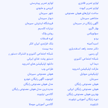
لوازم تحریر فانتزی
لوازم تحریر پینترستی
لوازم تحریر کیوت
کرومی و ملودی
ساخت ابزارهای هوش مصنوعی
شهر سیرجان
مشاهیر سیرجان
دیوار سیرجان
آگهی رایگان در سیرجان
فروشگاه اینترنتی سیرجان
بهار اگری
نیترات کلسیم
سولوپتاس
روغن ولک
بردو
اوره فسفات
اسیدآمینه
بلک فرایدی ایران انکر
دکتر محمد زاهد اسفندیاری
سه بیست
آی رسپی
شبکه اجتماعی آشپزی و اشتراک دستور پخت
شبکه اجتماعی آشپزی
دستور پخت غذای ایرانی
دیما اپ
دانلود اپلیکیشن های اندروید
مارکت اپلیکیشن اندروید
طراحی وب
اپلیکیشن موبایل
هوش مصنوعی سیرجان
سیرجان
اتوموب آگهی رایگان خودرو
هوش مصنوعی رایگان
مدل هوش مصنوعی رایگان
هوش مصنوعی رایگان ایرانی
جدیدترین مدل هوش مصنوعی رایگان
بهترین هوش مصنوعی رایگان
آکادمی تیلویند
دوره رایگان آموزشی تیلویند
تیلویند
تایلویند
آکادمی آموزشی جوملا