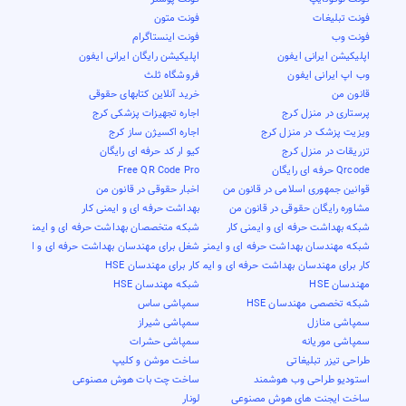
فونت تبلیغات
فونت متون
فونت وب
فونت اینستاگرام
اپلیکیشن ایرانی ایفون
اپلیکیشن رایگان ایرانی ایفون
وب اپ ایرانی ایفون
فروشگاه ثلث
قانون من
خرید آنلاین کتابهای حقوقی
پرستاری در منزل کرج
اجاره تجهیزات پزشکی کرج
ویزیت پزشک در منزل کرج
اجاره اکسیژن ساز کرج
تزریقات در منزل کرج
کیو ار کد حرفه ای رایگان
Qrcode حرفه ای رایگان
Free QR Code Pro
قوانین جمهوری اسلامی در قانون من
اخبار حقوقی در قانون من
مشاوره رایگان حقوقی در قانون من
بهداشت حرفه ای و ایمنی کار
شبکه بهداشت حرفه ای و ایمنی کار
شبکه متخصصان بهداشت حرفه ای و ایمنی کار
شبکه مهندسان بهداشت حرفه ای و ایمنی کار
شغل برای مهندسان بهداشت حرفه ای و ایمنی کار
کار برای مهندسان بهداشت حرفه ای و ایمنی کار
کار برای مهندسان HSE
مهندسان HSE
شبکه مهندسان HSE
شبکه تخصصی مهندسان HSE
سمپاشی ساس
سمپاشی منازل
سمپاشی شیراز
سمپاشی موریانه
سمپاشی حشرات
طراحی تیزر تبلیغاتی
ساخت موشن و کلیپ
استودیو طراحی وب هوشمند
ساخت چت بات هوش مصنوعی
ساخت ایجنت های هوش مصنوعی
لونار