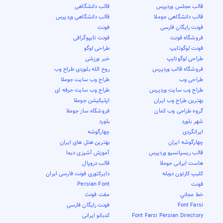
قالب مجلس وردپرس
قالب دانشگاهی
قالب دانشگاهی جوملا
قالب دانشگاهی وردپرس
فونت رایگان فارسی
فونت
فروشگاه فونت
فونت تایپوگرافی
فونت لوگوتایپ
طراحی لوگو
طراحی لوگوتایپ
خبر ورزشی
فروشگاه قالب وردپرس
روح الله بلوردی طراح وب
طراحی وب
طراح وب سایت جوملا
طراح وب سایت وردپرس
طراح وب سایت حرفه ای
بهترین طراح وب ایران
اپلیکیشن جوملا
گروه طراحی وب کمان
فروشگاه ساز جوملا
شهر بلورد
بلورد
ایرانگردی
چهارگوشه
چهارگوشه ایران
بهترین هتل های ایران
قالب ریسپانسیو وردپرس
آموزش آشپزی دیما
هاست ایرانی جوملا
قالب دروپال
کلیپ کارتون دوبله
دایرکتوری فونت فارسی ایران
فونت
Persian Font
خط مجاني
مفت فونٹ
Font Farsi
فونت رایگان فارسی
Font Farsi Persian Directory
کدبانو ایرانی