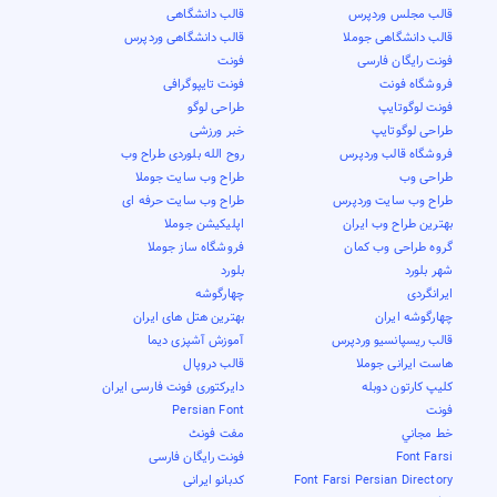
قالب مجلس وردپرس
قالب دانشگاهی
قالب دانشگاهی جوملا
قالب دانشگاهی وردپرس
فونت رایگان فارسی
فونت
فروشگاه فونت
فونت تایپوگرافی
فونت لوگوتایپ
طراحی لوگو
طراحی لوگوتایپ
خبر ورزشی
فروشگاه قالب وردپرس
روح الله بلوردی طراح وب
طراحی وب
طراح وب سایت جوملا
طراح وب سایت وردپرس
طراح وب سایت حرفه ای
بهترین طراح وب ایران
اپلیکیشن جوملا
گروه طراحی وب کمان
فروشگاه ساز جوملا
شهر بلورد
بلورد
ایرانگردی
چهارگوشه
چهارگوشه ایران
بهترین هتل های ایران
قالب ریسپانسیو وردپرس
آموزش آشپزی دیما
هاست ایرانی جوملا
قالب دروپال
کلیپ کارتون دوبله
دایرکتوری فونت فارسی ایران
فونت
Persian Font
خط مجاني
مفت فونٹ
Font Farsi
فونت رایگان فارسی
Font Farsi Persian Directory
کدبانو ایرانی