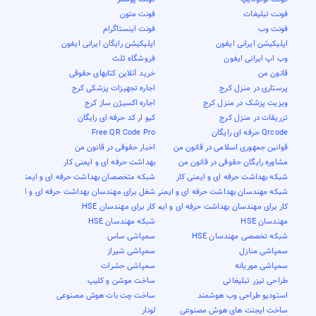
فونت تبلیغات
فونت متون
فونت وب
فونت اینستاگرام
اپلیکیشن ایرانی ایفون
اپلیکیشن رایگان ایرانی ایفون
وب اپ ایرانی ایفون
فروشگاه ثلث
قانون من
خرید آنلاین کتابهای حقوقی
پرستاری در منزل کرج
اجاره تجهیزات پزشکی کرج
ویزیت پزشک در منزل کرج
اجاره اکسیژن ساز کرج
تزریقات در منزل کرج
کیو ار کد حرفه ای رایگان
Qrcode حرفه ای رایگان
Free QR Code Pro
قوانین جمهوری اسلامی در قانون من
اخبار حقوقی در قانون من
مشاوره رایگان حقوقی در قانون من
بهداشت حرفه ای و ایمنی کار
شبکه بهداشت حرفه ای و ایمنی کار
شبکه متخصصان بهداشت حرفه ای و ایمنی کار
شبکه مهندسان بهداشت حرفه ای و ایمنی کار
شغل برای مهندسان بهداشت حرفه ای و ایمنی کار
کار برای مهندسان بهداشت حرفه ای و ایمنی کار
کار برای مهندسان HSE
مهندسان HSE
شبکه مهندسان HSE
شبکه تخصصی مهندسان HSE
سمپاشی ساس
سمپاشی منازل
سمپاشی شیراز
سمپاشی موریانه
سمپاشی حشرات
طراحی تیزر تبلیغاتی
ساخت موشن و کلیپ
استودیو طراحی وب هوشمند
ساخت چت بات هوش مصنوعی
ساخت ایجنت های هوش مصنوعی
لونار