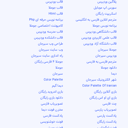
پلاگین وردپرس
قالب وردپرس
سورس اپ موبایل
قالب جوملا
اسکریپت رایگان
قالب Html
مترجم انلاین فارسی به انگلیسی
برنامه نویس حرفه ای Php
برنامه نویس جوملا
کامپوننت اختصاصی جوملا
قالب دانشگاهی وردپرس
قالب مدرسه وردپرس
قالب علمی کاربردی وردپرس
قالب دانشکده وردپرس
قالب دانشگاه آزاد وردپرس
طراحی وب سیرجان
جوملا سیرجان
وب سایت سیرجان
وردپرس سیرجان
راه اندازی سایت سیرجان
مترجم فارسی به فارسی
جوملا 4 فارسی رایگان
دانلود جوملا
جوملا
دیما
سیرجان
شهر الکترونیک سیرجان
Color Palette
Color Palette Of Iranian
دیما گیم
بازی آنلاین رایگان
بازی اندروید رایگان
بازی ای او اس رایگان
دانلود بازی رایگان
چت فارسی
تصویریاب فارسی
تصویریاب پارسی
مخزن فونت دیما
پادکست پارسی
پادکست فارسی
پادکست رایگان
فونت خوشنویسی
فونت لوگوتایپ
فونت پوستر