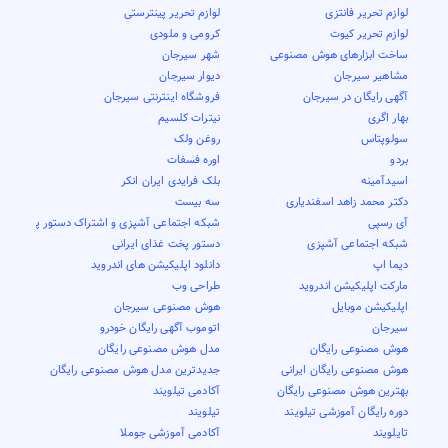
لوازم تحریر فانتزی
لوازم تحریر پینترستی
لوازم تحریر کیوت
کرومی و ملودی
ساخت ابزارهای هوش مصنوعی
شهر سیرجان
مشاهیر سیرجان
دیوار سیرجان
آگهی رایگان در سیرجان
فروشگاه اینترنتی سیرجان
بهار اگری
نیترات کلسیم
سولوپتاس
روغن ولک
بردو
اوره فسفات
اسیدآمینه
بلک فرایدی ایران انکر
دکتر محمد زاهد اسفندیاری
سه بیست
آی رسپی
شبکه اجتماعی آشپزی و اشتراک دستور پخت
شبکه اجتماعی آشپزی
دستور پخت غذای ایرانی
دیما اپ
دانلود اپلیکیشن های اندروید
مارکت اپلیکیشن اندروید
طراحی وب
اپلیکیشن موبایل
هوش مصنوعی سیرجان
سیرجان
اتوموب آگهی رایگان خودرو
هوش مصنوعی رایگان
مدل هوش مصنوعی رایگان
هوش مصنوعی رایگان ایرانی
جدیدترین مدل هوش مصنوعی رایگان
بهترین هوش مصنوعی رایگان
آکادمی تیلویند
دوره رایگان آموزشی تیلویند
تیلویند
تایلویند
آکادمی آموزشی جوملا