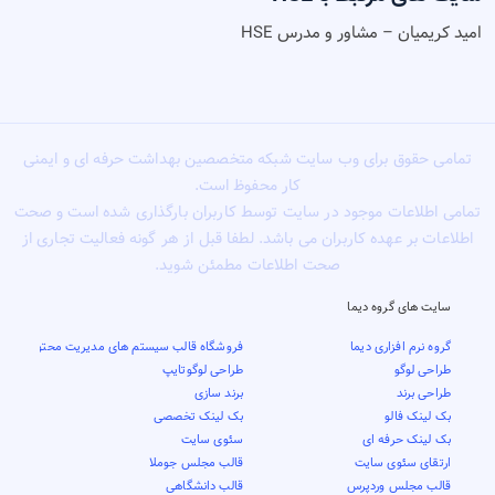
امید کریمیان – مشاور و مدرس HSE
تمامی حقوق برای وب سایت شبکه متخصصین بهداشت حرفه ای و ایمنی
کار محفوظ است.
تمامی اطلاعات موجود در سایت توسط کاربران بارگذاری شده است و صحت
اطلاعات بر عهده کاربران می باشد. لطفا قبل از هر گونه فعالیت تجاری از
صحت اطلاعات مطمئن شوید.
سایت های گروه دیما
گروه نرم افزاری دیما
فروشگاه قالب سیستم های مدیریت محتوا
طراحی لوگو
طراحی لوگوتایپ
طراحی برند
برند سازی
بک لینک فالو
بک لینک تخصصی
بک لینک حرفه ای
سئوی سایت
ارتقای سئوی سایت
قالب مجلس جوملا
قالب مجلس وردپرس
قالب دانشگاهی