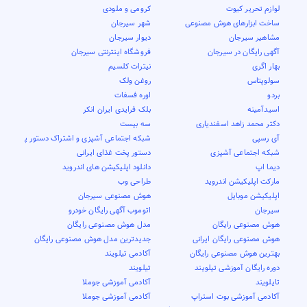
لوازم تحریر کیوت
کرومی و ملودی
ساخت ابزارهای هوش مصنوعی
شهر سیرجان
مشاهیر سیرجان
دیوار سیرجان
آگهی رایگان در سیرجان
فروشگاه اینترنتی سیرجان
بهار اگری
نیترات کلسیم
سولوپتاس
روغن ولک
بردو
اوره فسفات
اسیدآمینه
بلک فرایدی ایران انکر
دکتر محمد زاهد اسفندیاری
سه بیست
آی رسپی
شبکه اجتماعی آشپزی و اشتراک دستور پخت
شبکه اجتماعی آشپزی
دستور پخت غذای ایرانی
دیما اپ
دانلود اپلیکیشن های اندروید
مارکت اپلیکیشن اندروید
طراحی وب
اپلیکیشن موبایل
هوش مصنوعی سیرجان
سیرجان
اتوموب آگهی رایگان خودرو
هوش مصنوعی رایگان
مدل هوش مصنوعی رایگان
هوش مصنوعی رایگان ایرانی
جدیدترین مدل هوش مصنوعی رایگان
بهترین هوش مصنوعی رایگان
آکادمی تیلویند
دوره رایگان آموزشی تیلویند
تیلویند
تایلویند
آکادمی آموزشی جوملا
آکادمی آموزشی بوت استراپ
آکادمی آموزشی جوملا