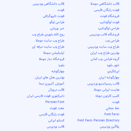
قالب دانشگاهی جوملا
قالب دانشگاهی وردپرس
فونت رایگان فارسی
فونت
فروشگاه فونت
فونت تایپوگرافی
فونت لوگوتایپ
طراحی لوگو
طراحی لوگوتایپ
خبر ورزشی
فروشگاه قالب وردپرس
روح الله بلوردی طراح وب
طراحی وب
طراح وب سایت جوملا
طراح وب سایت وردپرس
طراح وب سایت حرفه ای
بهترین طراح وب ایران
اپلیکیشن جوملا
گروه طراحی وب کمان
فروشگاه ساز جوملا
شهر بلورد
بلورد
ایرانگردی
چهارگوشه
چهارگوشه ایران
بهترین هتل های ایران
قالب ریسپانسیو وردپرس
آموزش آشپزی دیما
هاست ایرانی جوملا
قالب دروپال
کلیپ کارتون دوبله
دایرکتوری فونت فارسی ایران
فونت
Persian Font
خط مجاني
مفت فونٹ
Font Farsi
فونت رایگان فارسی
Font Farsi Persian Directory
کدبانو ایرانی
پلاگین وردپرس
قالب وردپرس