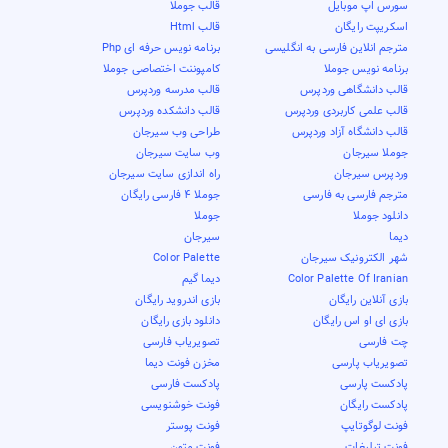
سورس اپ موبایل
قالب جوملا
اسکریپت رایگان
قالب Html
مترجم انلاین فارسی به انگلیسی
برنامه نویس حرفه ای Php
برنامه نویس جوملا
کامپوننت اختصاصی جوملا
قالب دانشگاهی وردپرس
قالب مدرسه وردپرس
قالب علمی کاربردی وردپرس
قالب دانشکده وردپرس
قالب دانشگاه آزاد وردپرس
طراحی وب سیرجان
جوملا سیرجان
وب سایت سیرجان
وردپرس سیرجان
راه اندازی سایت سیرجان
مترجم فارسی به فارسی
جوملا 4 فارسی رایگان
دانلود جوملا
جوملا
دیما
سیرجان
شهر الکترونیک سیرجان
Color Palette
Color Palette Of Iranian
دیما گیم
بازی آنلاین رایگان
بازی اندروید رایگان
بازی ای او اس رایگان
دانلود بازی رایگان
چت فارسی
تصویریاب فارسی
تصویریاب پارسی
مخزن فونت دیما
پادکست پارسی
پادکست فارسی
پادکست رایگان
فونت خوشنویسی
فونت لوگوتایپ
فونت پوستر
فونت تبلیغات
فونت متون