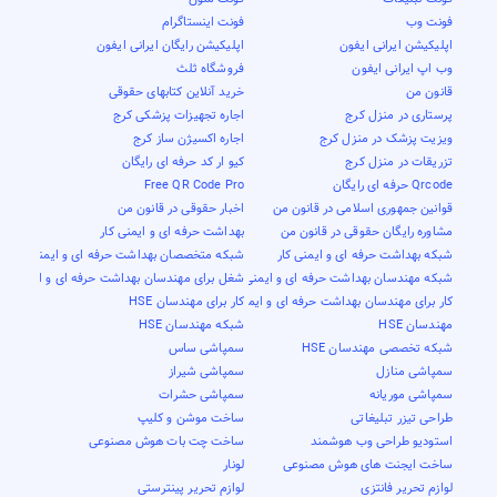
فونت وب
فونت اینستاگرام
اپلیکیشن ایرانی ایفون
اپلیکیشن رایگان ایرانی ایفون
وب اپ ایرانی ایفون
فروشگاه ثلث
قانون من
خرید آنلاین کتابهای حقوقی
پرستاری در منزل کرج
اجاره تجهیزات پزشکی کرج
ویزیت پزشک در منزل کرج
اجاره اکسیژن ساز کرج
تزریقات در منزل کرج
کیو ار کد حرفه ای رایگان
Qrcode حرفه ای رایگان
Free QR Code Pro
قوانین جمهوری اسلامی در قانون من
اخبار حقوقی در قانون من
مشاوره رایگان حقوقی در قانون من
بهداشت حرفه ای و ایمنی کار
شبکه بهداشت حرفه ای و ایمنی کار
شبکه متخصصان بهداشت حرفه ای و ایمنی کار
شبکه مهندسان بهداشت حرفه ای و ایمنی کار
شغل برای مهندسان بهداشت حرفه ای و ایمنی کار
کار برای مهندسان بهداشت حرفه ای و ایمنی کار
کار برای مهندسان HSE
مهندسان HSE
شبکه مهندسان HSE
شبکه تخصصی مهندسان HSE
سمپاشی ساس
سمپاشی منازل
سمپاشی شیراز
سمپاشی موریانه
سمپاشی حشرات
طراحی تیزر تبلیغاتی
ساخت موشن و کلیپ
استودیو طراحی وب هوشمند
ساخت چت بات هوش مصنوعی
ساخت ایجنت های هوش مصنوعی
لونار
لوازم تحریر فانتزی
لوازم تحریر پینترستی