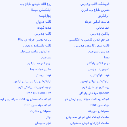
فروشگاه قالب وردپرس
روح الله بلوردی طراح وب
بهترین طراح وب ایران
اپلیکیشن جوملا
ایرانگردی
چهارگوشه
هاست ایرانی جوملا
قالب دروپال
خط مجاني
مفت فونٹ
پلاگین وردپرس
قالب وردپرس
مترجم انلاین فارسی به انگلیسی
برنامه نویس حرفه ای Php
قالب علمی کاربردی وردپرس
قالب دانشکده وردپرس
وردپرس سیرجان
راه اندازی سایت سیرجان
دیما
سیرجان
بازی آنلاین رایگان
بازی اندروید رایگان
تصویریاب پارسی
مخزن فونت دیما
فونت لوگوتایپ
فونت پوستر
اپلیکیشن ایرانی ایفون
اپلیکیشن رایگان ایرانی ایفون
پرستاری در منزل کرج
اجاره تجهیزات پزشکی کرج
Qrcode حرفه ای رایگان
Free QR Code Pro
شبکه بهداشت حرفه ای و ایمنی کار
شبکه متخصصان بهداشت حرفه ای و ایمن
مهندسان HSE
شبکه مهندسان HSE
سمپاشی موریانه
سمپاشی حشرات
ساخت ایجنت های هوش مصنوعی
لونار
ساخت ابزارهای هوش مصنوعی
شهر سیرجان