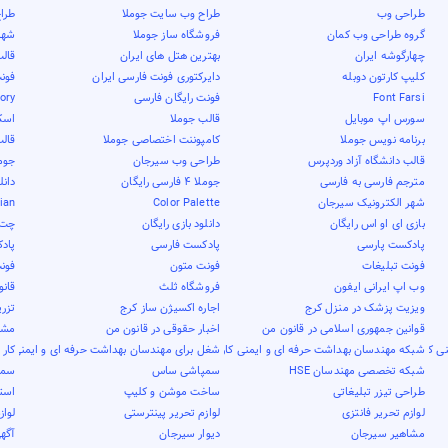
طراحی وب
طراح وب سایت جوملا
طرا
گروه طراحی وب کمان
فروشگاه ساز جوملا
شهر 
چهارگوشه ایران
بهترین هتل های ایران
قال
کلیپ کارتون دوبله
دایرکتوری فونت فارسی ایران
فون
Font Farsi
فونت رایگان فارسی
tory
سورس اپ موبایل
قالب جوملا
اسک
برنامه نویس جوملا
کامپوننت اختصاصی جوملا
قال
قالب دانشگاه آزاد وردپرس
طراحی وب سیرجان
جوم
مترجم فارسی به فارسی
جوملا 4 فارسی رایگان
دانل
شهر الکترونیک سیرجان
Color Palette
nian
بازی ای او اس رایگان
دانلود بازی رایگان
چت 
پادکست پارسی
پادکست فارسی
پاد
فونت تبلیغات
فونت متون
فون
وب اپ ایرانی ایفون
فروشگاه ثلث
قان
ویزیت پزشک در منزل کرج
اجاره اکسیژن ساز کرج
تزری
قوانین جمهوری اسلامی در قانون من
اخبار حقوقی در قانون من
مشاو
ی کار
شبکه مهندسان بهداشت حرفه ای و ایمنی کار
شغل برای مهندسان بهداشت حرفه ای و ایمنی کار
کار 
شبکه تخصصی مهندسان HSE
سمپاشی ساس
سمپ
طراحی تیزر تبلیغاتی
ساخت موشن و کلیپ
است
لوازم تحریر فانتزی
لوازم تحریر پینترستی
لواز
مشاهیر سیرجان
دیوار سیرجان
آگهی