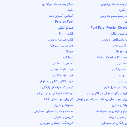
ح وب سایت وردپرس
طراح وب سایت حرفه ای
بلورد
بلورد
ب ریسپانسیو وردپرس
آموزش آشپزی دیما
ت
Persian Font
Font Farsi Persian Direc
کدبانو ایرانی
ریپت رایگان
قالب Html
ب دانشگاهی وردپرس
قالب مدرسه وردپرس
لا سیرجان
وب سایت سیرجان
ود جوملا
جوملا
Color Palette Of Ira
دیما گیم
فارسی
تصویریاب فارسی
کست رایگان
فونت خوشنویسی
ت وب
فونت اینستاگرام
ون من
خرید آنلاین کتابهای حقوقی
قات در منزل کرج
کیو ار کد حرفه ای رایگان
ره رایگان حقوقی در قانون من
بهداشت حرفه ای و ایمنی کار
برای مهندسان بهداشت حرفه ای و ایمنی کار
کار برای مهندسان HSE
اشی منازل
سمپاشی شیراز
ودیو طراحی وب هوشمند
ساخت چت بات هوش مصنوعی
م تحریر کیوت
کرومی و ملودی
 رایگان در سیرجان
فروشگاه اینترنتی سیرجان