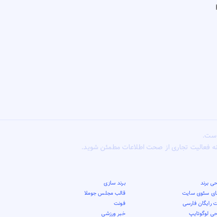
است.
ونه فعالیت تجاری از صحت اطلاعات مطمئن شوید.
ی برند
برند سازی
قای سئوی سایت
قالب مجلس جوملا
 رایگان فارسی
فونت
حی لوگوتایپ
خبر ورزشی