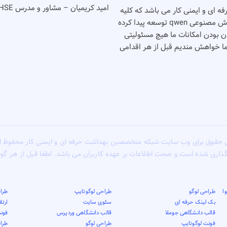
امید کریمیان – مشاور و مدرس HSE
شت حرفه ای و ایمنی کار می باشد که کلیه
خدمات خود را بصورت رایگان انجام می دهد٬‌این وب سایت با کمک هوش مصنوعی qwen توسعه پیدا کرده
گان بودن امکانات ما هیچ مسئولیتی
شما خواهش مندیم قبل از هر اقدامی
 حقوق برای وب سایت شبکه متخصصین بهداشت حرفه ای و ایمنی کار محفوظ 
گذاری شده است و صحت اطلاعات بر عهده کاربران می باشد. لطفا قبل از هر گ
ا
طراحی لوگو
طراحی لوگوتایپ
طراح
بک لینک حرفه ای
سئوی سایت
ارت
قالب دانشگاهی جوملا
قالب دانشگاهی وردپرس
فونت
فونت لوگوتایپ
طراحی لوگو
طرا