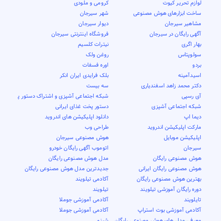
لوازم تحریر کیوت
کرومی و ملودی
ساخت ابزارهای هوش مصنوعی
شهر سیرجان
مشاهیر سیرجان
دیوار سیرجان
آگهی رایگان در سیرجان
فروشگاه اینترنتی سیرجان
بهار اگری
نیترات کلسیم
سولوپتاس
روغن ولک
بردو
اوره فسفات
اسیدآمینه
بلک فرایدی ایران انکر
دکتر محمد زاهد اسفندیاری
سه بیست
آی رسپی
شبکه اجتماعی آشپزی و اشتراک دستور پخت
شبکه اجتماعی آشپزی
دستور پخت غذای ایرانی
دیما اپ
دانلود اپلیکیشن های اندروید
مارکت اپلیکیشن اندروید
طراحی وب
اپلیکیشن موبایل
هوش مصنوعی سیرجان
سیرجان
اتوموب آگهی رایگان خودرو
هوش مصنوعی رایگان
مدل هوش مصنوعی رایگان
هوش مصنوعی رایگان ایرانی
جدیدترین مدل هوش مصنوعی رایگان
بهترین هوش مصنوعی رایگان
آکادمی تیلویند
دوره رایگان آموزشی تیلویند
تیلویند
تایلویند
آکادمی آموزشی جوملا
آکادمی آموزشی بوت استراپ
آکادمی آموزشی جوملا
معرفی مدل های هوش مصنوعی رایگان
شینو