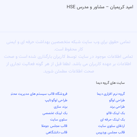
امید کریمیان – مشاور و مدرس HSE
تمامی حقوق برای وب سایت شبکه متخصصین بهداشت حرفه ای و ایمنی
کار محفوظ است.
تمامی اطلاعات موجود در سایت توسط کاربران بارگذاری شده است و صحت
اطلاعات بر عهده کاربران می باشد. لطفا قبل از هر گونه فعالیت تجاری از
صحت اطلاعات مطمئن شوید.
سایت های گروه دیما
گروه نرم افزاری دیما
فروشگاه قالب سیستم های مدیریت محتوا
طراحی لوگو
طراحی لوگوتایپ
طراحی برند
برند سازی
بک لینک فالو
بک لینک تخصصی
بک لینک حرفه ای
سئوی سایت
ارتقای سئوی سایت
قالب مجلس جوملا
قالب مجلس وردپرس
قالب دانشگاهی