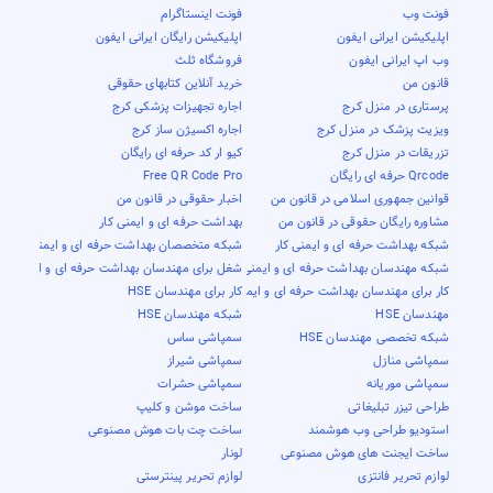
فونت وب
فونت اینستاگرام
اپلیکیشن ایرانی ایفون
اپلیکیشن رایگان ایرانی ایفون
وب اپ ایرانی ایفون
فروشگاه ثلث
قانون من
خرید آنلاین کتابهای حقوقی
پرستاری در منزل کرج
اجاره تجهیزات پزشکی کرج
ویزیت پزشک در منزل کرج
اجاره اکسیژن ساز کرج
تزریقات در منزل کرج
کیو ار کد حرفه ای رایگان
Qrcode حرفه ای رایگان
Free QR Code Pro
قوانین جمهوری اسلامی در قانون من
اخبار حقوقی در قانون من
مشاوره رایگان حقوقی در قانون من
بهداشت حرفه ای و ایمنی کار
شبکه بهداشت حرفه ای و ایمنی کار
شبکه متخصصان بهداشت حرفه ای و ایمنی کار
شبکه مهندسان بهداشت حرفه ای و ایمنی کار
شغل برای مهندسان بهداشت حرفه ای و ایمنی کار
کار برای مهندسان بهداشت حرفه ای و ایمنی کار
کار برای مهندسان HSE
مهندسان HSE
شبکه مهندسان HSE
شبکه تخصصی مهندسان HSE
سمپاشی ساس
سمپاشی منازل
سمپاشی شیراز
سمپاشی موریانه
سمپاشی حشرات
طراحی تیزر تبلیغاتی
ساخت موشن و کلیپ
استودیو طراحی وب هوشمند
ساخت چت بات هوش مصنوعی
ساخت ایجنت های هوش مصنوعی
لونار
لوازم تحریر فانتزی
لوازم تحریر پینترستی