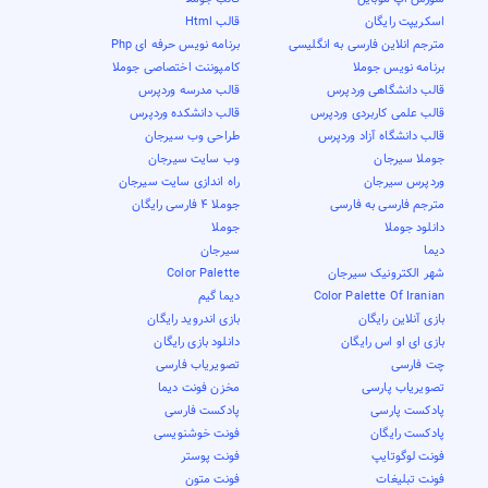
اسکریپت رایگان
قالب Html
مترجم انلاین فارسی به انگلیسی
برنامه نویس حرفه ای Php
برنامه نویس جوملا
کامپوننت اختصاصی جوملا
قالب دانشگاهی وردپرس
قالب مدرسه وردپرس
قالب علمی کاربردی وردپرس
قالب دانشکده وردپرس
قالب دانشگاه آزاد وردپرس
طراحی وب سیرجان
جوملا سیرجان
وب سایت سیرجان
وردپرس سیرجان
راه اندازی سایت سیرجان
مترجم فارسی به فارسی
جوملا 4 فارسی رایگان
دانلود جوملا
جوملا
دیما
سیرجان
شهر الکترونیک سیرجان
Color Palette
Color Palette Of Iranian
دیما گیم
بازی آنلاین رایگان
بازی اندروید رایگان
بازی ای او اس رایگان
دانلود بازی رایگان
چت فارسی
تصویریاب فارسی
تصویریاب پارسی
مخزن فونت دیما
پادکست پارسی
پادکست فارسی
پادکست رایگان
فونت خوشنویسی
فونت لوگوتایپ
فونت پوستر
فونت تبلیغات
فونت متون