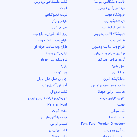
قالب دانشگاهی جوملا
قالب دانشگاهی وردپرس
فونت رایگان فارسی
فونت
فروشگاه فونت
فونت تایپوگرافی
فونت لوگوتایپ
طراحی لوگو
طراحی لوگوتایپ
خبر ورزشی
فروشگاه قالب وردپرس
روح الله بلوردی طراح وب
طراحی وب
طراح وب سایت جوملا
طراح وب سایت وردپرس
طراح وب سایت حرفه ای
بهترین طراح وب ایران
اپلیکیشن جوملا
گروه طراحی وب کمان
فروشگاه ساز جوملا
شهر بلورد
بلورد
ایرانگردی
چهارگوشه
چهارگوشه ایران
بهترین هتل های ایران
قالب ریسپانسیو وردپرس
آموزش آشپزی دیما
هاست ایرانی جوملا
قالب دروپال
کلیپ کارتون دوبله
دایرکتوری فونت فارسی ایران
فونت
Persian Font
خط مجاني
مفت فونٹ
Font Farsi
فونت رایگان فارسی
Font Farsi Persian Directory
کدبانو ایرانی
پلاگین وردپرس
قالب وردپرس
سورس اپ موبایل
قالب جوملا