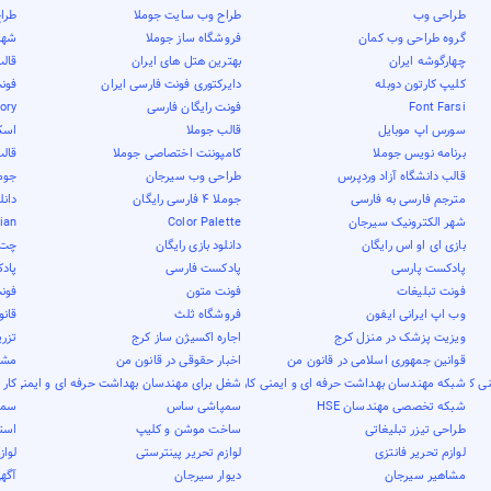
طراحی وب
طراح وب سایت جوملا
طرا
گروه طراحی وب کمان
فروشگاه ساز جوملا
شهر 
چهارگوشه ایران
بهترین هتل های ایران
قال
کلیپ کارتون دوبله
دایرکتوری فونت فارسی ایران
فون
Font Farsi
فونت رایگان فارسی
tory
سورس اپ موبایل
قالب جوملا
اسک
برنامه نویس جوملا
کامپوننت اختصاصی جوملا
قال
قالب دانشگاه آزاد وردپرس
طراحی وب سیرجان
جوم
مترجم فارسی به فارسی
جوملا 4 فارسی رایگان
دانل
شهر الکترونیک سیرجان
Color Palette
nian
بازی ای او اس رایگان
دانلود بازی رایگان
چت 
پادکست پارسی
پادکست فارسی
پاد
فونت تبلیغات
فونت متون
فون
وب اپ ایرانی ایفون
فروشگاه ثلث
قان
ویزیت پزشک در منزل کرج
اجاره اکسیژن ساز کرج
تزری
قوانین جمهوری اسلامی در قانون من
اخبار حقوقی در قانون من
مشاو
ی کار
شبکه مهندسان بهداشت حرفه ای و ایمنی کار
شغل برای مهندسان بهداشت حرفه ای و ایمنی کار
کار 
شبکه تخصصی مهندسان HSE
سمپاشی ساس
سمپ
طراحی تیزر تبلیغاتی
ساخت موشن و کلیپ
است
لوازم تحریر فانتزی
لوازم تحریر پینترستی
لواز
مشاهیر سیرجان
دیوار سیرجان
آگهی