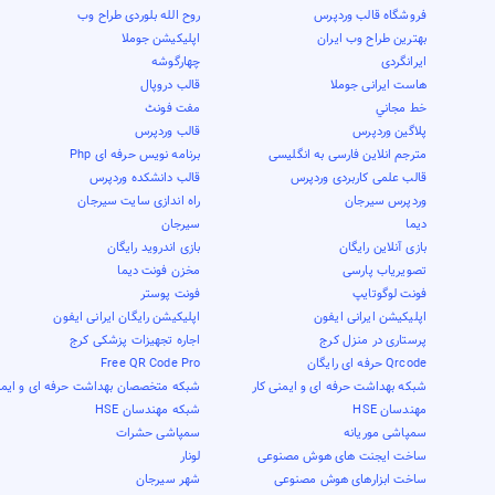
فروشگاه قالب وردپرس
روح الله بلوردی طراح وب
بهترین طراح وب ایران
اپلیکیشن جوملا
ایرانگردی
چهارگوشه
هاست ایرانی جوملا
قالب دروپال
خط مجاني
مفت فونٹ
پلاگین وردپرس
قالب وردپرس
مترجم انلاین فارسی به انگلیسی
برنامه نویس حرفه ای Php
قالب علمی کاربردی وردپرس
قالب دانشکده وردپرس
وردپرس سیرجان
راه اندازی سایت سیرجان
دیما
سیرجان
بازی آنلاین رایگان
بازی اندروید رایگان
تصویریاب پارسی
مخزن فونت دیما
فونت لوگوتایپ
فونت پوستر
اپلیکیشن ایرانی ایفون
اپلیکیشن رایگان ایرانی ایفون
پرستاری در منزل کرج
اجاره تجهیزات پزشکی کرج
Qrcode حرفه ای رایگان
Free QR Code Pro
شبکه بهداشت حرفه ای و ایمنی کار
شبکه متخصصان بهداشت حرفه ای و ایمن
مهندسان HSE
شبکه مهندسان HSE
سمپاشی موریانه
سمپاشی حشرات
ساخت ایجنت های هوش مصنوعی
لونار
ساخت ابزارهای هوش مصنوعی
شهر سیرجان