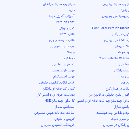
ح وب سایت وردپرس
طراح وب سایت حرفه ای
بلورد
بلورد
ب ریسپانسیو وردپرس
آموزش آشپزی دیما
ت
Persian Font
Font Farsi Persian Direc
کدبانو ایرانی
ریپت رایگان
قالب Html
ب دانشگاهی وردپرس
قالب مدرسه وردپرس
لا سیرجان
وب سایت سیرجان
ود جوملا
جوملا
Color Palette Of Ira
دیما گیم
فارسی
تصویریاب فارسی
کست رایگان
فونت خوشنویسی
ت وب
فونت اینستاگرام
ون من
خرید آنلاین کتابهای حقوقی
قات در منزل کرج
کیو ار کد حرفه ای رایگان
ره رایگان حقوقی در قانون من
بهداشت حرفه ای و ایمنی کار
برای مهندسان بهداشت حرفه ای و ایمنی کار
کار برای مهندسان HSE
اشی منازل
سمپاشی شیراز
ودیو طراحی وب هوشمند
ساخت چت بات هوش مصنوعی
م تحریر کیوت
کرومی و ملودی
 رایگان در سیرجان
فروشگاه اینترنتی سیرجان