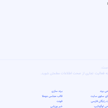
است.
ونه فعالیت تجاری از صحت اطلاعات مطمئن شوید.
ی برند
برند سازی
قای سئوی سایت
قالب مجلس جوملا
 رایگان فارسی
فونت
حی لوگوتایپ
خبر ورزشی