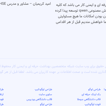
امید کریمیان – مشاور و مدرس HSE
شت حرفه ای و ایمنی کار می باشد که کلیه
خدمات خود را بصورت رایگان انجام می دهد٬‌این وب سایت با کمک هوش مصنوعی qwen توسعه پیدا کرده
گان بودن امکانات ما هیچ مسئولیتی
شما خواهش مندیم قبل از هر اقدامی
 حقوق برای وب سایت شبکه متخصصین بهداشت حرفه ای و ایمنی کار محفوظ 
گذاری شده است و صحت اطلاعات بر عهده کاربران می باشد. لطفا قبل از هر گ
ا
طراحی لوگو
طراحی لوگوتایپ
طراح
بک لینک حرفه ای
سئوی سایت
ارت
قالب دانشگاهی جوملا
قالب دانشگاهی وردپرس
فونت
فونت لوگوتایپ
طراحی لوگو
طرا