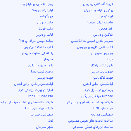
فروشگاه قالب وردپرس
روح الله بلوردی طراح وب
بهترین طراح وب ایران
اپلیکیشن جوملا
ایرانگردی
چهارگوشه
هاست ایرانی جوملا
قالب دروپال
خط مجاني
مفت فونٹ
پلاگین وردپرس
قالب وردپرس
مترجم انلاین فارسی به انگلیسی
برنامه نویس حرفه ای Php
قالب علمی کاربردی وردپرس
قالب دانشکده وردپرس
وردپرس سیرجان
راه اندازی سایت سیرجان
دیما
سیرجان
بازی آنلاین رایگان
بازی اندروید رایگان
تصویریاب پارسی
مخزن فونت دیما
فونت لوگوتایپ
فونت پوستر
اپلیکیشن ایرانی ایفون
اپلیکیشن رایگان ایرانی ایفون
پرستاری در منزل کرج
اجاره تجهیزات پزشکی کرج
Qrcode حرفه ای رایگان
Free QR Code Pro
شبکه بهداشت حرفه ای و ایمنی کار
شبکه متخصصان بهداشت حرفه ای و ایمن
مهندسان HSE
شبکه مهندسان HSE
سمپاشی موریانه
سمپاشی حشرات
ساخت ایجنت های هوش مصنوعی
لونار
ساخت ابزارهای هوش مصنوعی
شهر سیرجان