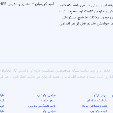
امید کریمیان – مشاور و مدرس HSE
شت حرفه ای و ایمنی کار می باشد که کلیه
خدمات خود را بصورت رایگان انجام می دهد٬‌این وب سایت با کمک هوش مصنوعی qwen توسعه پیدا کرده
گان بودن امکانات ما هیچ مسئولیتی
شما خواهش مندیم قبل از هر اقدامی
 حقوق برای وب سایت شبکه متخصصین بهداشت حرفه ای و ایمنی کار محفوظ 
گذاری شده است و صحت اطلاعات بر عهده کاربران می باشد. لطفا قبل از هر گ
ا
طراحی لوگو
طراحی لوگوتایپ
طراح
بک لینک حرفه ای
سئوی سایت
ارت
قالب دانشگاهی جوملا
قالب دانشگاهی وردپرس
فونت
فونت لوگوتایپ
طراحی لوگو
طرا