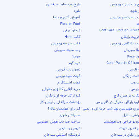
ح وب سایت وردپرس
طراح وب سایت حرفه ای
بلورد
بلورد
ب ریسپانسیو وردپرس
آموزش آشپزی دیما
ت
Persian Font
Font Farsi Persian Direc
کدبانو ایرانی
ریپت رایگان
قالب Html
ب دانشگاهی وردپرس
قالب مدرسه وردپرس
لا سیرجان
وب سایت سیرجان
ود جوملا
جوملا
Color Palette Of Ira
دیما گیم
فارسی
تصویریاب فارسی
کست رایگان
فونت خوشنویسی
ت وب
فونت اینستاگرام
ون من
خرید آنلاین کتابهای حقوقی
قات در منزل کرج
کیو ار کد حرفه ای رایگان
ره رایگان حقوقی در قانون من
بهداشت حرفه ای و ایمنی کار
برای مهندسان بهداشت حرفه ای و ایمنی کار
کار برای مهندسان HSE
اشی منازل
سمپاشی شیراز
ودیو طراحی وب هوشمند
ساخت چت بات هوش مصنوعی
م تحریر کیوت
کرومی و ملودی
 رایگان در سیرجان
فروشگاه اینترنتی سیرجان