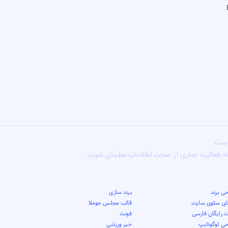
است.
ونه فعالیت تجاری از صحت اطلاعات مطمئن شوید.
ی برند
برند سازی
قای سئوی سایت
قالب مجلس جوملا
 رایگان فارسی
فونت
حی لوگوتایپ
خبر ورزشی