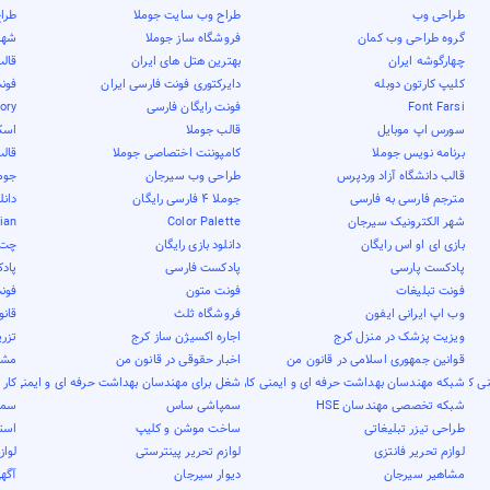
طراحی وب
طراح وب سایت جوملا
طرا
گروه طراحی وب کمان
فروشگاه ساز جوملا
شهر 
چهارگوشه ایران
بهترین هتل های ایران
قال
کلیپ کارتون دوبله
دایرکتوری فونت فارسی ایران
فون
Font Farsi
فونت رایگان فارسی
tory
سورس اپ موبایل
قالب جوملا
اسک
برنامه نویس جوملا
کامپوننت اختصاصی جوملا
قال
قالب دانشگاه آزاد وردپرس
طراحی وب سیرجان
جوم
مترجم فارسی به فارسی
جوملا 4 فارسی رایگان
دانل
شهر الکترونیک سیرجان
Color Palette
nian
بازی ای او اس رایگان
دانلود بازی رایگان
چت 
پادکست پارسی
پادکست فارسی
پاد
فونت تبلیغات
فونت متون
فون
وب اپ ایرانی ایفون
فروشگاه ثلث
قان
ویزیت پزشک در منزل کرج
اجاره اکسیژن ساز کرج
تزری
قوانین جمهوری اسلامی در قانون من
اخبار حقوقی در قانون من
مشاو
ی کار
شبکه مهندسان بهداشت حرفه ای و ایمنی کار
شغل برای مهندسان بهداشت حرفه ای و ایمنی کار
کار 
شبکه تخصصی مهندسان HSE
سمپاشی ساس
سمپ
طراحی تیزر تبلیغاتی
ساخت موشن و کلیپ
است
لوازم تحریر فانتزی
لوازم تحریر پینترستی
لواز
مشاهیر سیرجان
دیوار سیرجان
آگهی